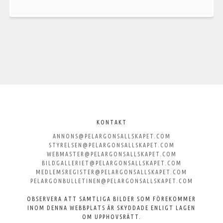
Välkommen
till
KONTAKT
ANNONS@PELARGONSALLSKAPET.COM
Svenska
STYRELSEN@PELARGONSALLSKAPET.COM
WEBMASTER@PELARGONSALLSKAPET.COM
Pelargonsällskapet
BILDGALLERIET@PELARGONSALLSKAPET.COM
MEDLEMSREGISTER@PELARGONSALLSKAPET.COM
PELARGONBULLETINEN@PELARGONSALLSKAPET.COM
OBSERVERA ATT SAMTLIGA BILDER SOM FÖREKOMMER
INOM DENNA WEBBPLATS ÄR SKYDDADE ENLIGT LAGEN
OM UPPHOVSRÄTT.