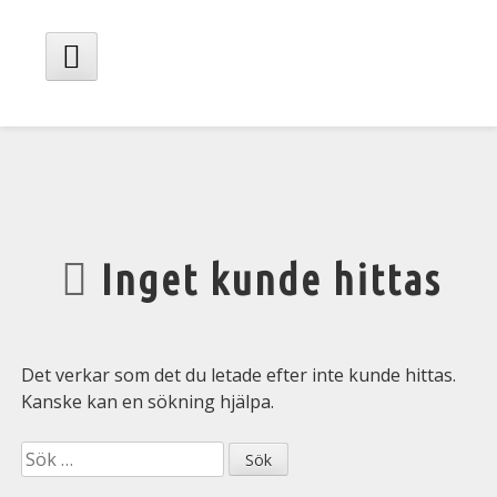
Hoppa
till
innehåll
Huvudmeny
Inget kunde hittas
Det verkar som det du letade efter inte kunde hittas.
Kanske kan en sökning hjälpa.
Sök
efter: