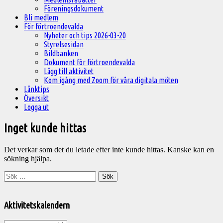
Föreningsdokument
Bli medlem
För förtroendevalda
Nyheter och tips 2026-03-20
Styrelsesidan
Bildbanken
Dokument för förtroendevalda
Lägg till aktivitet
Kom igång med Zoom för våra digitala möten
Länktips
Översikt
Logga ut
Inget kunde hittas
Det verkar som det du letade efter inte kunde hittas. Kanske kan en
sökning hjälpa.
Sök
efter:
Välkommen
till
Aktivitetskalendern
Pelargonsällskapets