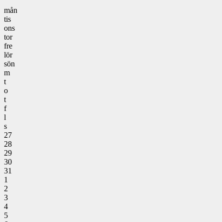
mån
tis
ons
tor
fre
lör
sön
m
t
o
t
f
l
s
27
28
29
30
31
1
2
3
4
5