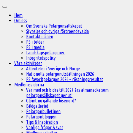
Hoppa
Huvudmeny
till
Hem
innehåll
Om oss
Om Svenska Pelargonsällskapet
Styrelse och övriga förtroendevalda
Kontakt i länen
PS i bilder
PS i media
Landskapspelargoner
Integritetspolicy
Våra aktiviteter
Aktiviteter i Sverige och Norge
Nationella pelargonutställningen 2026
PS favoritpelargon 2026 – röstningsresultat
Medlemssidorna
Var med och bidra till 2027 års almanacka som
pelargonsällskapet ger ut!
Glömt nu gällande lösenord?
Bildgalleriet
Pelargonbulletinen
Pelargonbloggen
Tips & Inspiration
Vanliga frågor & svar
Medlemsrabatter