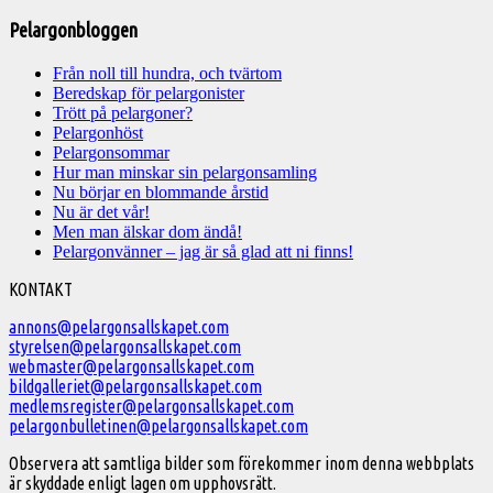
Pelargonbloggen
Från noll till hundra, och tvärtom
Beredskap för pelargonister
Trött på pelargoner?
Pelargonhöst
Pelargonsommar
Hur man minskar sin pelargonsamling
Nu börjar en blommande årstid
Nu är det vår!
Men man älskar dom ändå!
Pelargonvänner – jag är så glad att ni finns!
Välkommen
KONTAKT
till
annons@pelargonsallskapet.com
styrelsen@pelargonsallskapet.com
Svenska
webmaster@pelargonsallskapet.com
Pelargonsällskapet
bildgalleriet@pelargonsallskapet.com
medlemsregister@pelargonsallskapet.com
pelargonbulletinen@pelargonsallskapet.com
Observera att samtliga bilder som förekommer inom denna webbplats
är skyddade enligt lagen om upphovsrätt.