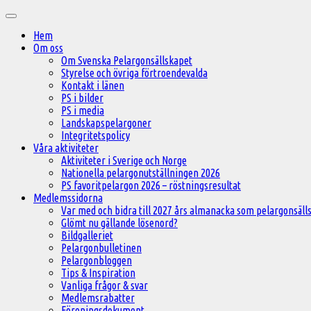
Hoppa
Huvudmeny
till
Hem
innehåll
Om oss
Om Svenska Pelargonsällskapet
Styrelse och övriga förtroendevalda
Kontakt i länen
PS i bilder
PS i media
Landskapspelargoner
Integritetspolicy
Våra aktiviteter
Aktiviteter i Sverige och Norge
Nationella pelargonutställningen 2026
PS favoritpelargon 2026 – röstningsresultat
Medlemssidorna
Var med och bidra till 2027 års almanacka som pelargonsälls
Glömt nu gällande lösenord?
Bildgalleriet
Pelargonbulletinen
Pelargonbloggen
Tips & Inspiration
Vanliga frågor & svar
Medlemsrabatter
Föreningsdokument