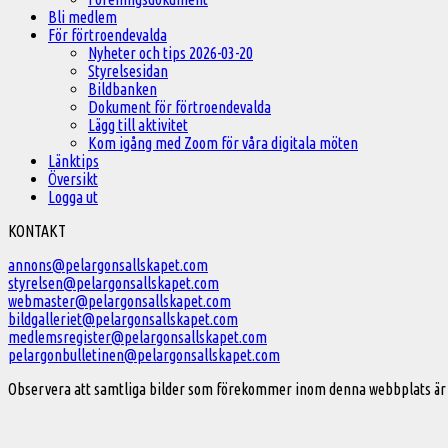
Bli medlem
För förtroendevalda
Nyheter och tips 2026-03-20
Styrelsesidan
Bildbanken
Dokument för förtroendevalda
Lägg till aktivitet
Kom igång med Zoom för våra digitala möten
Länktips
Översikt
Logga ut
Välkommen
KONTAKT
till
annons@pelargonsallskapet.com
styrelsen@pelargonsallskapet.com
Svenska
webmaster@pelargonsallskapet.com
Pelargonsällskapet
bildgalleriet@pelargonsallskapet.com
medlemsregister@pelargonsallskapet.com
pelargonbulletinen@pelargonsallskapet.com
Observera att samtliga bilder som förekommer inom denna webbplats är 