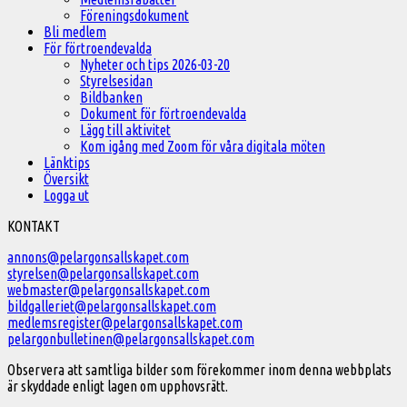
Föreningsdokument
Bli medlem
För förtroendevalda
Nyheter och tips 2026-03-20
Styrelsesidan
Bildbanken
Dokument för förtroendevalda
Lägg till aktivitet
Kom igång med Zoom för våra digitala möten
Länktips
Översikt
Logga ut
Välkommen
KONTAKT
till
annons@pelargonsallskapet.com
styrelsen@pelargonsallskapet.com
Svenska
webmaster@pelargonsallskapet.com
Pelargonsällskapet
bildgalleriet@pelargonsallskapet.com
medlemsregister@pelargonsallskapet.com
pelargonbulletinen@pelargonsallskapet.com
Observera att samtliga bilder som förekommer inom denna webbplats
är skyddade enligt lagen om upphovsrätt.