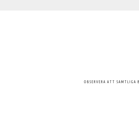
Välkommen
till
Svenska
Pelargonsällskapet
OBSERVERA ATT SAMTLIGA 