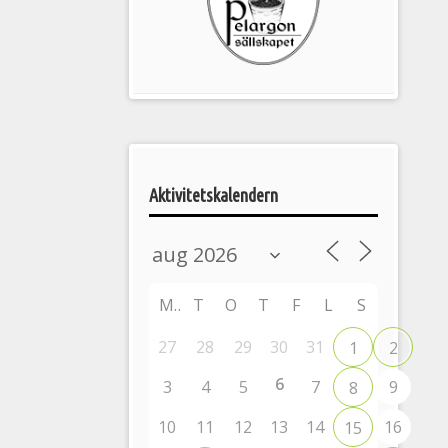
Pelargonsällskapets
aktiviteter
Aktivitetskalendern
M
T
O
T
F
L
S
27
28
29
30
31
1
2
6
3
4
5
7
9
8
10
11
12
13
14
16
15