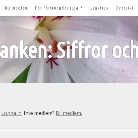
Bli medlem
För förtroendevalda
Länktips
Översikt
till 2027
Nyheter och tips 2026-03-20
m
Styrelsesidan
t ger ut!
anken: Siffror och
Bildbanken
 lösenord?
Dokument för
förtroendevalda
n
Lägg till aktivitet
Kom igång med Zoom för
n
våra digitala möten
svar
n
Logga in
. Inte medlem?
Bli medlem.
nt