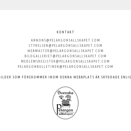
KONTAKT
ANNONS@PELARGONSALLSKAPET.COM
STYRELSEN@PELARGONSALLSKAPET.COM
WEBMASTER@PELARGONSALLSKAPET.COM
BILDGALLERIET@PELARGONSALLSKAPET.COM
MEDLEMSREGISTER@PELARGONSALLSKAPET.COM
PELARGONBULLETINEN@PELARGONSALLSKAPET.COM
BILDER SOM FÖREKOMMER INOM DENNA WEBBPLATS ÄR SKYDDADE ENLI