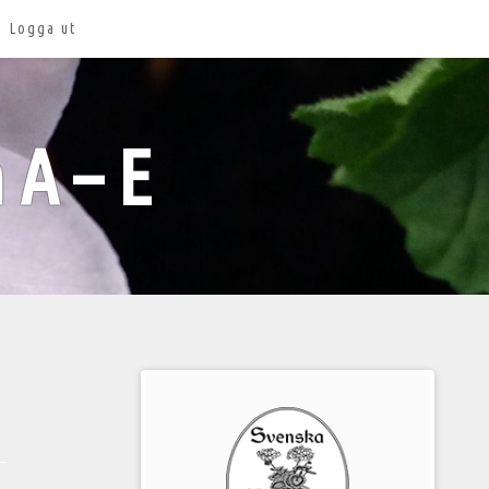
Logga ut
 A – E
Välkommen
till