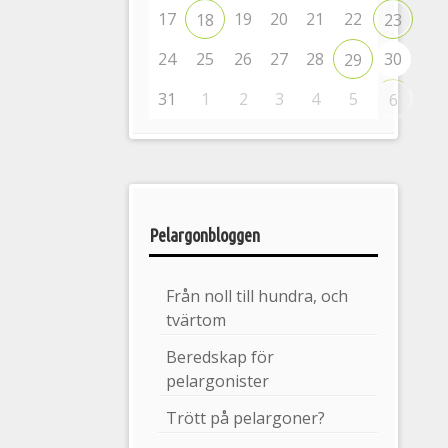
17
19
20
21
22
18
23
24
25
26
27
28
30
29
31
1
2
3
4
5
6
Pelargonbloggen
Från noll till hundra, och
tvärtom
Beredskap för
pelargonister
Trött på pelargoner?