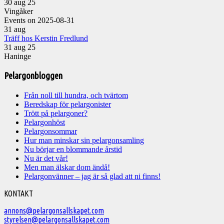
30 aug 25
Vingåker
Events on 2025-08-31
31
aug
Träff hos Kerstin Fredlund
31 aug 25
Haninge
Pelargonbloggen
Från noll till hundra, och tvärtom
Beredskap för pelargonister
Trött på pelargoner?
Pelargonhöst
Pelargonsommar
Hur man minskar sin pelargonsamling
Nu börjar en blommande årstid
Nu är det vår!
Men man älskar dom ändå!
Pelargonvänner – jag är så glad att ni finns!
Välkommen
KONTAKT
till
annons@pelargonsallskapet.com
styrelsen@pelargonsallskapet.com
Svenska