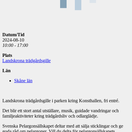
Datum/Tid
2024-08-10
10:00 - 17:00
Plats
Landskrona trädgårdsgille
Län
Skåne län
Landskrona trädgårdsgille i parken kring Konsthallen, fri entré.
Det blir ett stort antal utställare, musik, guidade vandringar och
familjeaktiviteter kring trädgårdsliv och odlarglädje.
Svenska Pelargonsällskapet deltar med att sälja sticklingar och ge
goda råd om pelargoner. Vill du delta för pelargonsällskapets