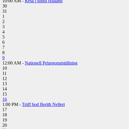
10:00 AM -
Resa i södra Halland
30
31
1
2
3
4
5
6
7
8
9
12:00 AM -
Nationell Pelargonutställning
10
11
12
13
14
15
16
1:00 PM -
Träff hod Berith Nellert
17
18
19
20