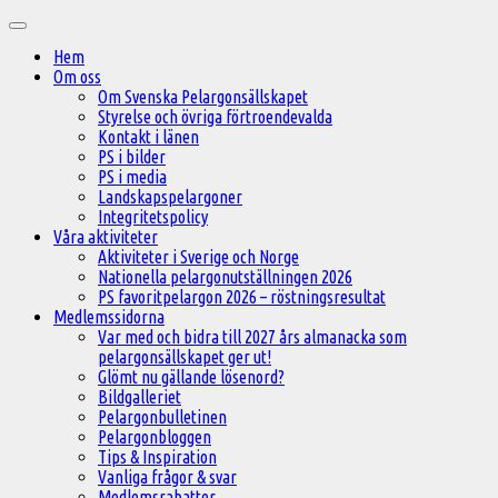
Hoppa
Huvudmeny
till
Hem
innehåll
Om oss
Om Svenska Pelargonsällskapet
Styrelse och övriga förtroendevalda
Kontakt i länen
PS i bilder
PS i media
Landskapspelargoner
Integritetspolicy
Våra aktiviteter
Aktiviteter i Sverige och Norge
Nationella pelargonutställningen 2026
PS favoritpelargon 2026 – röstningsresultat
Medlemssidorna
Var med och bidra till 2027 års almanacka som
pelargonsällskapet ger ut!
Glömt nu gällande lösenord?
Bildgalleriet
Pelargonbulletinen
Pelargonbloggen
Tips & Inspiration
Vanliga frågor & svar
Medlemsrabatter