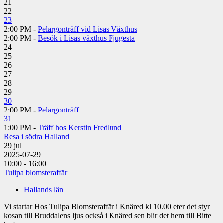
21
22
23
2:00 PM -
Pelargonträff vid Lisas Växthus
2:00 PM -
Besök i Lisas växthus Fjugesta
24
25
26
27
28
29
30
2:00 PM -
Pelargonträff
31
1:00 PM -
Träff hos Kerstin Fredlund
Resa i södra Halland
29
jul
2025-07-29
10:00 - 16:00
Tulipa blomsteraffär
Hallands län
Vi startar Hos Tulipa Blomsteraffär i Knäred kl 10.00 eter det styr
kosan till Bruddalens ljus också i Knäred sen blir det hem till Bitte