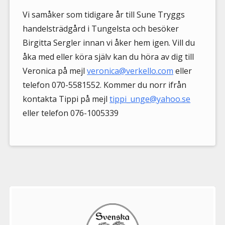
Vi samåker som tidigare år till Sune Tryggs
handelsträdgård i Tungelsta och besöker
Birgitta Sergler innan vi åker hem igen. Vill du
åka med eller köra själv kan du höra av dig till
Veronica på mejl
veronica@verkello.com
eller
telefon 070-5581552. Kommer du norr ifrån
kontakta Tippi på mejl
tippi_unge@yahoo.se
eller telefon 076-1005339
Välkommen
till