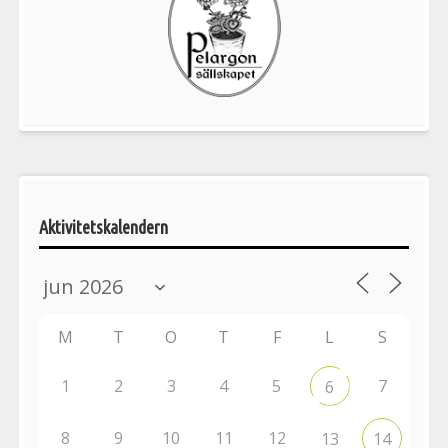
Pelargonsällskapets
aktiviteter
Aktivitetskalendern
M
T
O
T
F
L
S
1
2
3
4
5
7
6
8
9
10
11
12
13
14