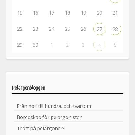
15
16
17
18
19
20
21
22
23
24
25
26
27
28
29
30
1
2
3
5
4
Pelargonbloggen
Från noll till hundra, och tvärtom
Beredskap för pelargonister
Trött på pelargoner?