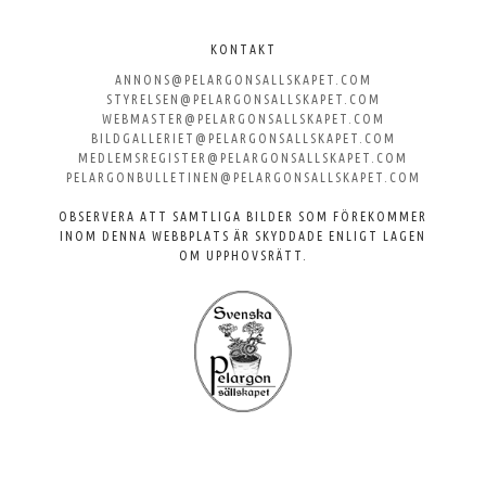
Välkommen
till
KONTAKT
ANNONS@PELARGONSALLSKAPET.COM
Svenska
STYRELSEN@PELARGONSALLSKAPET.COM
WEBMASTER@PELARGONSALLSKAPET.COM
Pelargonsällskapet
BILDGALLERIET@PELARGONSALLSKAPET.COM
MEDLEMSREGISTER@PELARGONSALLSKAPET.COM
PELARGONBULLETINEN@PELARGONSALLSKAPET.COM
OBSERVERA ATT SAMTLIGA BILDER SOM FÖREKOMMER
INOM DENNA WEBBPLATS ÄR SKYDDADE ENLIGT LAGEN
OM UPPHOVSRÄTT.