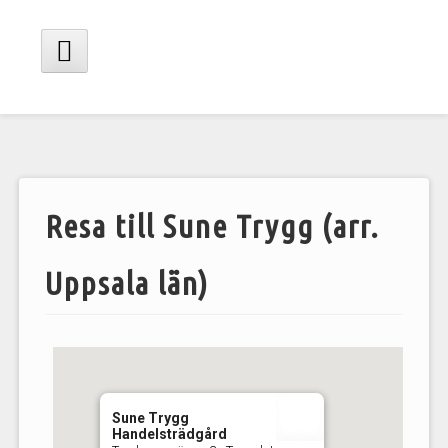
Hoppa
till
innehåll
Huvudmeny
Resa till Sune Trygg (arr.
Uppsala län)
Sune Trygg
Handelsträdgård