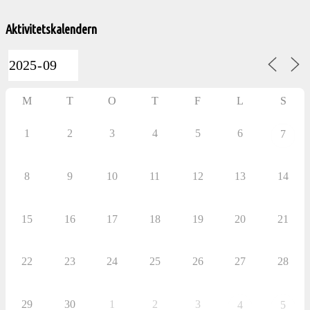
Välkommen
till
Aktivitetskalendern
Pelargonsällskapets
aktiviteter
M
T
O
T
F
L
S
1
2
3
4
5
6
7
8
9
10
11
12
13
14
15
16
17
18
19
20
21
22
23
24
25
26
27
28
29
30
1
2
3
4
5