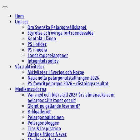
Hoppa
Huvudmeny
till
Hem
innehåll
Om oss
Om Svenska Pelargonsällskapet
Styrelse och övriga förtroendevalda
Kontakt i länen
PS i bilder
PS i media
Landskapspelargoner
Integritetspolicy
Våra aktiviteter
Aktiviteter i Sverige och Norge
Nationella pelargonutställningen 2026
PS favoritpelargon 2026 – röstningsresultat
Medlemssidorna
Var med och bidra till 2027 års almanacka som
pelargonsällskapet ger ut!
Glömt nu gällande lösenord?
Bildgalleriet
Pelargonbulletinen
Pelargonbloggen
Tips & Inspiration
Vanliga frågor & svar
Medlemsrabatter