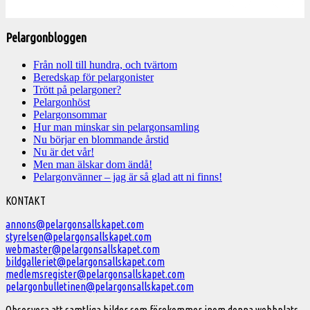
Pelargonbloggen
Från noll till hundra, och tvärtom
Beredskap för pelargonister
Trött på pelargoner?
Pelargonhöst
Pelargonsommar
Hur man minskar sin pelargonsamling
Nu börjar en blommande årstid
Nu är det vår!
Men man älskar dom ändå!
Pelargonvänner – jag är så glad att ni finns!
Välkommen
KONTAKT
till
annons@pelargonsallskapet.com
styrelsen@pelargonsallskapet.com
Svenska
webmaster@pelargonsallskapet.com
Pelargonsällskapet
bildgalleriet@pelargonsallskapet.com
medlemsregister@pelargonsallskapet.com
pelargonbulletinen@pelargonsallskapet.com