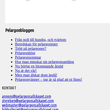
Pelargonbloggen
Från noll till hundra, och tvärtom
Beredskap för pelargonister
Trött på pelargoner?
Pelargonhöst
Pelargonsommar
Hur man minskar sin pelargonsamling
Nu börjar en blommande årstid
Nu är det vår!
Men man älskar dom ändå!
Pelargonvänner – jag är så glad att ni finns!
Välkommen
KONTAKT
till
annons@pelargonsallskapet.com
styrelsen@pelargonsallskapet.com
Svenska
webmaster@pelargonsallskapet.com
Pelargonsällskapet
bildgalleriet@pelargonsallskapet.com