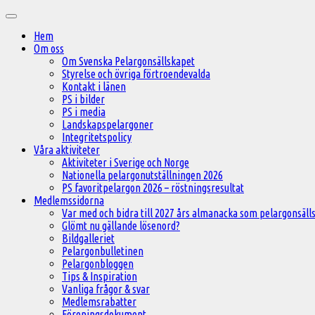
Hoppa
Huvudmeny
till
Hem
innehåll
Om oss
Om Svenska Pelargonsällskapet
Styrelse och övriga förtroendevalda
Kontakt i länen
PS i bilder
PS i media
Landskapspelargoner
Integritetspolicy
Våra aktiviteter
Aktiviteter i Sverige och Norge
Nationella pelargonutställningen 2026
PS favoritpelargon 2026 – röstningsresultat
Medlemssidorna
Var med och bidra till 2027 års almanacka som pelargonsälls
Glömt nu gällande lösenord?
Bildgalleriet
Pelargonbulletinen
Pelargonbloggen
Tips & Inspiration
Vanliga frågor & svar
Medlemsrabatter
Föreningsdokument