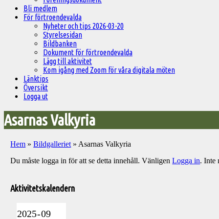
Bli medlem
För förtroendevalda
Nyheter och tips 2026-03-20
Styrelsesidan
Bildbanken
Dokument för förtroendevalda
Lägg till aktivitet
Kom igång med Zoom för våra digitala möten
Länktips
Översikt
Logga ut
Asarnas Valkyria
Hem
»
Bildgalleriet
»
Asarnas Valkyria
Du måste logga in för att se detta innehåll. Vänligen
Logga in
. Int
Välkommen
till
Aktivitetskalendern
Pelargonsällskapets
aktiviteter