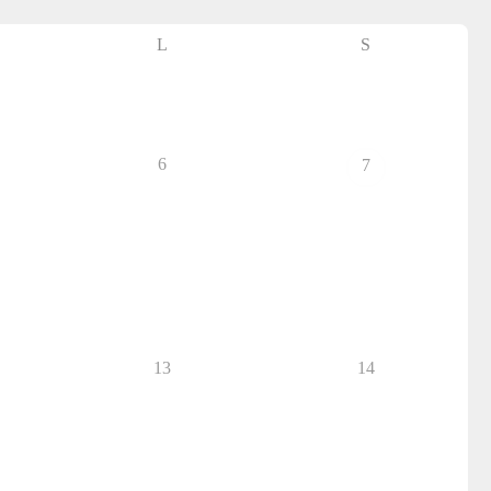
L
S
6
7
13
14