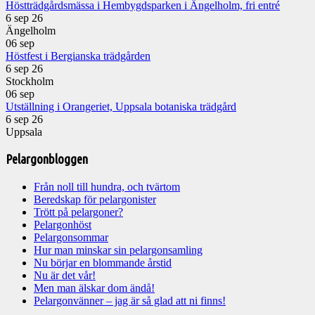
Höstträdgårdsmässa i Hembygdsparken i Ängelholm, fri entré
6 sep 26
Ängelholm
06
sep
Höstfest i Bergianska trädgården
6 sep 26
Stockholm
06
sep
Utställning i Orangeriet, Uppsala botaniska trädgård
6 sep 26
Uppsala
Pelargonbloggen
Från noll till hundra, och tvärtom
Beredskap för pelargonister
Trött på pelargoner?
Pelargonhöst
Pelargonsommar
Hur man minskar sin pelargonsamling
Nu börjar en blommande årstid
Nu är det vår!
Men man älskar dom ändå!
Pelargonvänner – jag är så glad att ni finns!