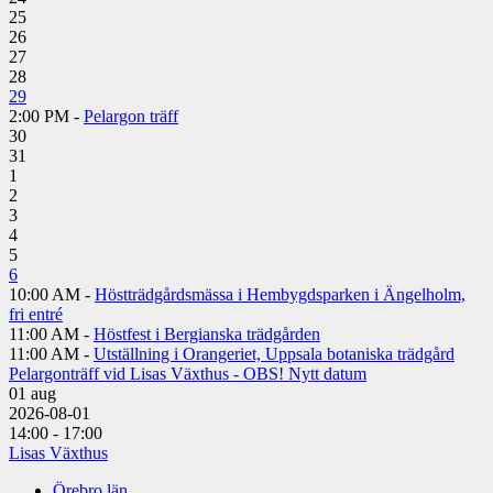
25
26
27
28
29
2:00 PM -
Pelargon träff
30
31
1
2
3
4
5
6
10:00 AM -
Höstträdgårdsmässa i Hembygdsparken i Ängelholm,
fri entré
11:00 AM -
Höstfest i Bergianska trädgården
11:00 AM -
Utställning i Orangeriet, Uppsala botaniska trädgård
Pelargonträff vid Lisas Växthus - OBS! Nytt datum
01
aug
2026-08-01
14:00 - 17:00
Lisas Växthus
Örebro län