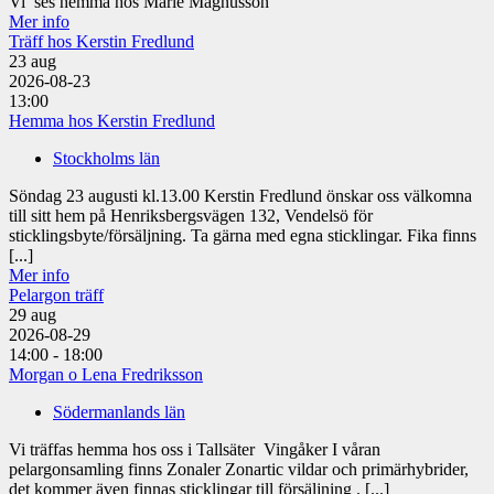
Vi ses hemma hos Marie Magnusson
Mer info
Träff hos Kerstin Fredlund
23
aug
2026-08-23
13:00
Hemma hos Kerstin Fredlund
Stockholms län
Söndag 23 augusti kl.13.00 Kerstin Fredlund önskar oss välkomna
till sitt hem på Henriksbergsvägen 132, Vendelsö för
sticklingsbyte/försäljning. Ta gärna med egna sticklingar. Fika finns
[...]
Mer info
Pelargon träff
29
aug
2026-08-29
14:00 - 18:00
Morgan o Lena Fredriksson
Södermanlands län
Vi träffas hemma hos oss i Tallsäter Vingåker I våran
pelargonsamling finns Zonaler Zonartic vildar och primärhybrider,
det kommer även finnas sticklingar till försäljning . [...]