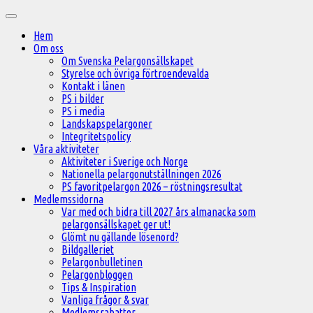
Hoppa
Huvudmeny
till
Hem
innehåll
Om oss
Om Svenska Pelargonsällskapet
Styrelse och övriga förtroendevalda
Kontakt i länen
PS i bilder
PS i media
Landskapspelargoner
Integritetspolicy
Våra aktiviteter
Aktiviteter i Sverige och Norge
Nationella pelargonutställningen 2026
PS favoritpelargon 2026 – röstningsresultat
Medlemssidorna
Var med och bidra till 2027 års almanacka som
pelargonsällskapet ger ut!
Glömt nu gällande lösenord?
Bildgalleriet
Pelargonbulletinen
Pelargonbloggen
Tips & Inspiration
Vanliga frågor & svar
Medlemsrabatter