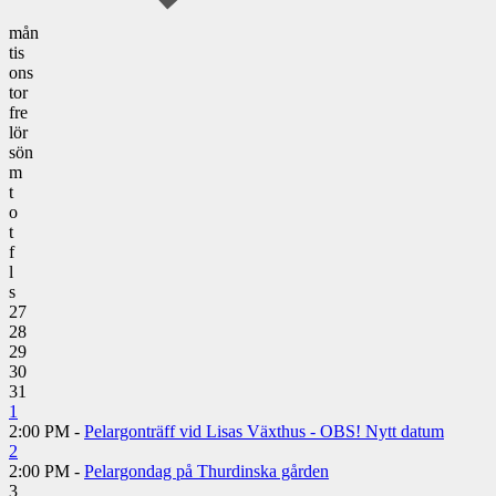
mån
tis
ons
tor
fre
lör
sön
m
t
o
t
f
l
s
27
28
29
30
31
1
2:00 PM -
Pelargonträff vid Lisas Växthus - OBS! Nytt datum
2
2:00 PM -
Pelargondag på Thurdinska gården
3