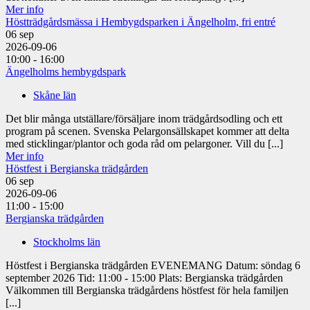
Mer info
Höstträdgårdsmässa i Hembygdsparken i Ängelholm, fri entré
06
sep
2026-09-06
10:00 - 16:00
Ängelholms hembygdspark
Skåne län
Det blir många utställare/försäljare inom trädgårdsodling och ett
program på scenen. Svenska Pelargonsällskapet kommer att delta
med sticklingar/plantor och goda råd om pelargoner. Vill du [...]
Mer info
Höstfest i Bergianska trädgården
06
sep
2026-09-06
11:00 - 15:00
Bergianska trädgården
Stockholms län
Höstfest i Bergianska trädgården EVENEMANG Datum: söndag 6
september 2026 Tid: 11:00 - 15:00 Plats: Bergianska trädgården
Välkommen till Bergianska trädgårdens höstfest för hela familjen
[...]