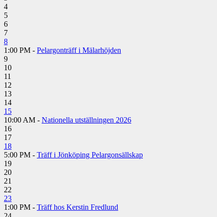
4
5
6
7
8
1:00 PM -
Pelargonträff i Mälarhöjden
9
10
11
12
13
14
15
10:00 AM -
Nationella utställningen 2026
16
17
18
5:00 PM -
Träff i Jönköping Pelargonsällskap
19
20
21
22
23
1:00 PM -
Träff hos Kerstin Fredlund
24