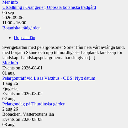
Mer info
Utställning i Orangeriet, Uppsala botaniska trädgård
06
sep
2026-09-06
11:00 - 16:00
Botaniska trädgården
Uppsala län
Sverigekartan med pelargonsorter Sorter från hela vårt avlånga land,
med början i Skåne och upp till nordligaste Lappland, landskap för
landskap. Landskapspelargonerna har sin givna [...]
Mer info
Events on 2026-08-01
01
aug
Pelargonträff vid Lisas Växthus - OBS! Nytt datum
1 aug 26
Fjugesta,
Events on 2026-08-02
02
aug
Pelargondag på Thurdinska gården
2 aug 26
Bobacken, Västerbottens län
Events on 2026-08-08
08
aug