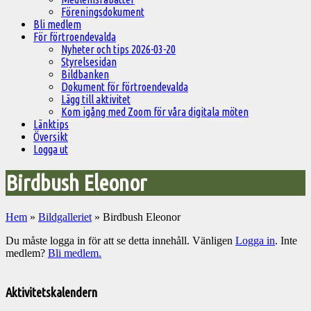
Föreningsdokument
Bli medlem
För förtroendevalda
Nyheter och tips 2026-03-20
Styrelsesidan
Bildbanken
Dokument för förtroendevalda
Lägg till aktivitet
Kom igång med Zoom för våra digitala möten
Länktips
Översikt
Logga ut
Birdbush Eleonor
Hem
»
Bildgalleriet
»
Birdbush Eleonor
Du måste logga in för att se detta innehåll. Vänligen
Logga in
. Inte
medlem?
Bli medlem.
Välkommen
till
Aktivitetskalendern
Pelargonsällskapets