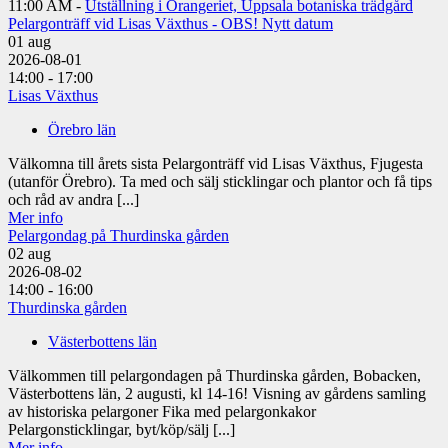
11:00 AM -
Utställning i Orangeriet, Uppsala botaniska trädgård
Pelargonträff vid Lisas Växthus - OBS! Nytt datum
01
aug
2026-08-01
14:00 - 17:00
Lisas Växthus
Örebro län
Välkomna till årets sista Pelargonträff vid Lisas Växthus, Fjugesta
(utanför Örebro). Ta med och sälj sticklingar och plantor och få tips
och råd av andra [...]
Mer info
Pelargondag på Thurdinska gården
02
aug
2026-08-02
14:00 - 16:00
Thurdinska gården
Västerbottens län
Välkommen till pelargondagen på Thurdinska gården, Bobacken,
Västerbottens län, 2 augusti, kl 14-16! Visning av gårdens samling
av historiska pelargoner Fika med pelargonkakor
Pelargonsticklingar, byt/köp/sälj [...]
Mer info