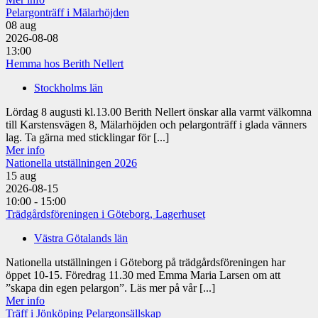
Pelargonträff i Mälarhöjden
08
aug
2026-08-08
13:00
Hemma hos Berith Nellert
Stockholms län
Lördag 8 augusti kl.13.00 Berith Nellert önskar alla varmt välkomna
till Karstensvägen 8, Mälarhöjden och pelargonträff i glada vänners
lag. Ta gärna med sticklingar för [...]
Mer info
Nationella utställningen 2026
15
aug
2026-08-15
10:00 - 15:00
Trädgårdsföreningen i Göteborg, Lagerhuset
Västra Götalands län
Nationella utställningen i Göteborg på trädgårdsföreningen har
öppet 10-15. Föredrag 11.30 med Emma Maria Larsen om att
”skapa din egen pelargon”. Läs mer på vår [...]
Mer info
Träff i Jönköping Pelargonsällskap