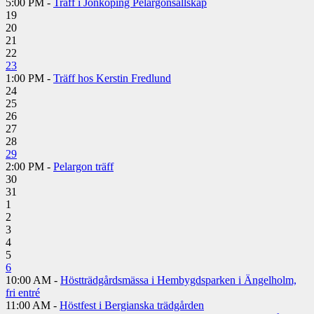
5:00 PM -
Träff i Jönköping Pelargonsällskap
19
20
21
22
23
1:00 PM -
Träff hos Kerstin Fredlund
24
25
26
27
28
29
2:00 PM -
Pelargon träff
30
31
1
2
3
4
5
6
10:00 AM -
Höstträdgårdsmässa i Hembygdsparken i Ängelholm,
fri entré
11:00 AM -
Höstfest i Bergianska trädgården