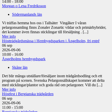
14:00 - 18:00
Morgan o Lena Fredriksson
Södermanlands län
Vi träffas hemma hos oss i Tallsäter Vingåker I våran
pelargonsamling finns Zonaler Zonartic vildar och primärhybrider,
det kommer även finnas sticklingar till försäljning . [...]
Mer info
Höstträdgårdsmässa i Hembygdsparken i Ängelholm, fri entré
06
sep
2026-09-06
10:00 - 16:00
Ängelholms hembygdspark
Skåne län
Det blir många utställare/försäljare inom trädgårdsodling och ett
program på scenen. Svenska Pelargonsällskapet kommer att delta
med sticklingar/plantor och goda råd om pelargoner. Vill du [...]
Mer info
Höstfest i Bergianska trädgården
06
sep
2026-09-06
11:00 - 15:00
Bergianska trädgården