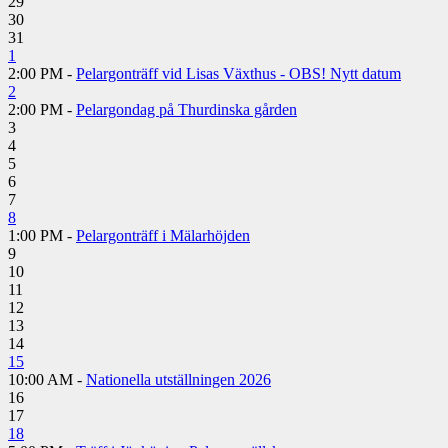
29
30
31
1
2:00 PM -
Pelargonträff vid Lisas Växthus - OBS! Nytt datum
2
2:00 PM -
Pelargondag på Thurdinska gården
3
4
5
6
7
8
1:00 PM -
Pelargonträff i Mälarhöjden
9
10
11
12
13
14
15
10:00 AM -
Nationella utställningen 2026
16
17
18