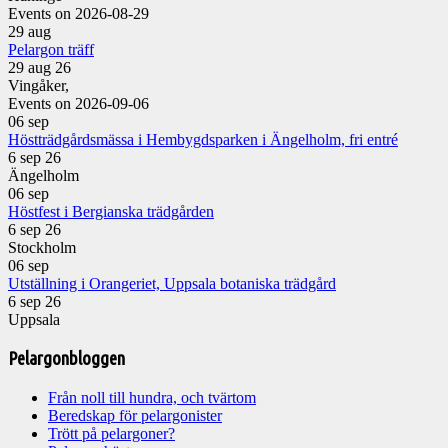
Events on 2026-08-29
29
aug
Pelargon träff
29 aug 26
Vingåker,
Events on 2026-09-06
06
sep
Höstträdgårdsmässa i Hembygdsparken i Ängelholm, fri entré
6 sep 26
Ängelholm
06
sep
Höstfest i Bergianska trädgården
6 sep 26
Stockholm
06
sep
Utställning i Orangeriet, Uppsala botaniska trädgård
6 sep 26
Uppsala
Pelargonbloggen
Från noll till hundra, och tvärtom
Beredskap för pelargonister
Trött på pelargoner?