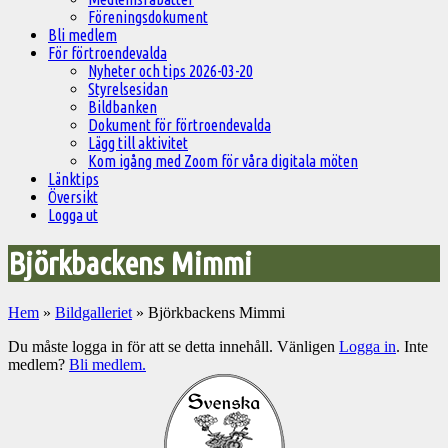
Föreningsdokument
Bli medlem
För förtroendevalda
Nyheter och tips 2026-03-20
Styrelsesidan
Bildbanken
Dokument för förtroendevalda
Lägg till aktivitet
Kom igång med Zoom för våra digitala möten
Länktips
Översikt
Logga ut
Björkbackens Mimmi
Hem
»
Bildgalleriet
»
Björkbackens Mimmi
Du måste logga in för att se detta innehåll. Vänligen
Logga in
. Inte
medlem?
Bli medlem.
Välkommen
till
Pelargonsällskapets