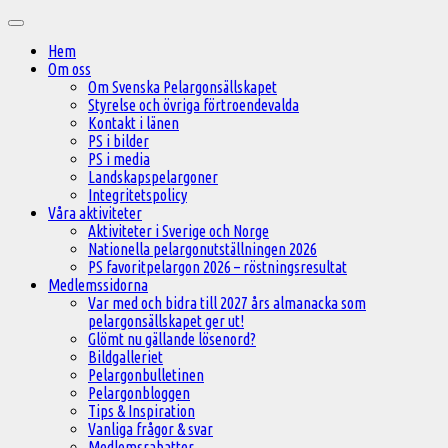
Hoppa
Huvudmeny
till
Hem
innehåll
Om oss
Om Svenska Pelargonsällskapet
Styrelse och övriga förtroendevalda
Kontakt i länen
PS i bilder
PS i media
Landskapspelargoner
Integritetspolicy
Våra aktiviteter
Aktiviteter i Sverige och Norge
Nationella pelargonutställningen 2026
PS favoritpelargon 2026 – röstningsresultat
Medlemssidorna
Var med och bidra till 2027 års almanacka som
pelargonsällskapet ger ut!
Glömt nu gällande lösenord?
Bildgalleriet
Pelargonbulletinen
Pelargonbloggen
Tips & Inspiration
Vanliga frågor & svar
Medlemsrabatter