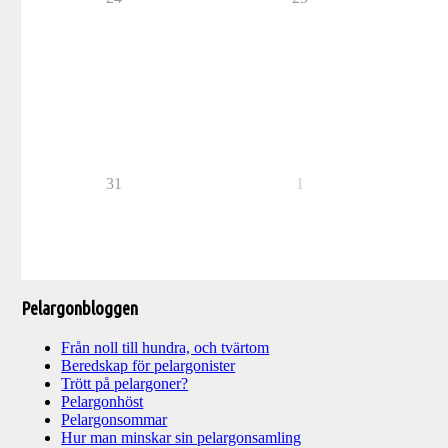
31
1
Pelargonbloggen
Från noll till hundra, och tvärtom
Beredskap för pelargonister
Trött på pelargoner?
Pelargonhöst
Pelargonsommar
Hur man minskar sin pelargonsamling