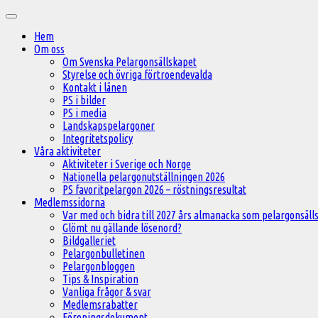
Hoppa
Huvudmeny
till
Hem
innehåll
Om oss
Om Svenska Pelargonsällskapet
Styrelse och övriga förtroendevalda
Kontakt i länen
PS i bilder
PS i media
Landskapspelargoner
Integritetspolicy
Våra aktiviteter
Aktiviteter i Sverige och Norge
Nationella pelargonutställningen 2026
PS favoritpelargon 2026 – röstningsresultat
Medlemssidorna
Var med och bidra till 2027 års almanacka som pelargonsälls
Glömt nu gällande lösenord?
Bildgalleriet
Pelargonbulletinen
Pelargonbloggen
Tips & Inspiration
Vanliga frågor & svar
Medlemsrabatter
Föreningsdokument