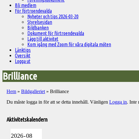
Bli medlem
För förtroendevalda
Nyheter och tips 2026-03-20
Styrelsesidan
Bildbanken
Dokument för förtroendevalda
Lägg till aktivitet
Kom igång med Zoom för våra digitala möten
Länktips
Översikt
Logga ut
Brilliance
Hem
»
Bildgalleriet
»
Brilliance
Du måste logga in för att se detta innehåll. Vänligen
Logga in
. Int
Välkommen
till
Aktivitetskalendern
Pelargonsällskapets
aktiviteter