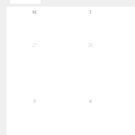
M
T
27
28
3
4