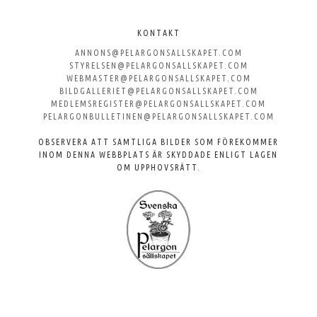
Välkommen
till
KONTAKT
ANNONS@PELARGONSALLSKAPET.COM
Svenska
STYRELSEN@PELARGONSALLSKAPET.COM
WEBMASTER@PELARGONSALLSKAPET.COM
Pelargonsällskapet
BILDGALLERIET@PELARGONSALLSKAPET.COM
MEDLEMSREGISTER@PELARGONSALLSKAPET.COM
PELARGONBULLETINEN@PELARGONSALLSKAPET.COM
OBSERVERA ATT SAMTLIGA BILDER SOM FÖREKOMMER
INOM DENNA WEBBPLATS ÄR SKYDDADE ENLIGT LAGEN
OM UPPHOVSRÄTT.