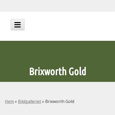
Hoppa
till
innehåll
Huvudmeny
Brixworth Gold
Hem
»
Bildgalleriet
»
Brixworth Gold