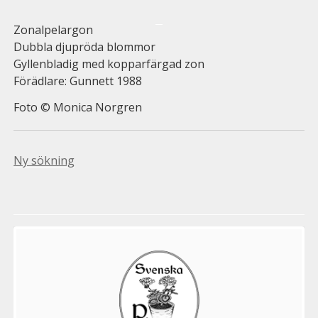
Zonalpelargon
Dubbla djupröda blommor
Gyllenbladig med kopparfärgad zon
Förädlare: Gunnett 1988
Foto © Monica Norgren
Ny sökning
Välkommen
till
Pelargonsällskapets