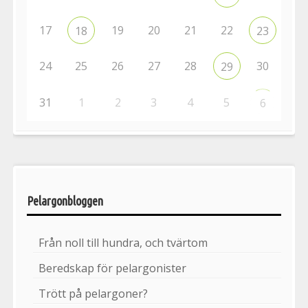
17
19
20
21
22
18
23
24
25
26
27
28
30
29
31
1
2
3
4
5
6
Pelargonbloggen
Från noll till hundra, och tvärtom
Beredskap för pelargonister
Trött på pelargoner?