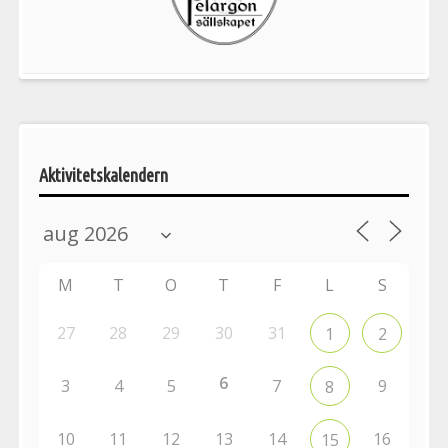
aktiviteter
Aktivitetskalendern
M
T
O
T
F
L
S
27
28
29
30
31
1
2
6
3
4
5
7
9
8
10
11
12
13
14
16
15