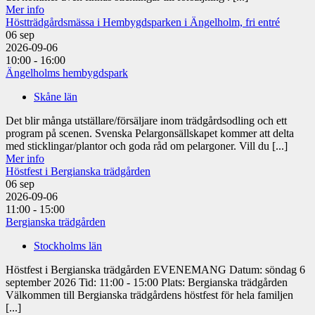
Mer info
Höstträdgårdsmässa i Hembygdsparken i Ängelholm, fri entré
06
sep
2026-09-06
10:00 - 16:00
Ängelholms hembygdspark
Skåne län
Det blir många utställare/försäljare inom trädgårdsodling och ett
program på scenen. Svenska Pelargonsällskapet kommer att delta
med sticklingar/plantor och goda råd om pelargoner. Vill du [...]
Mer info
Höstfest i Bergianska trädgården
06
sep
2026-09-06
11:00 - 15:00
Bergianska trädgården
Stockholms län
Höstfest i Bergianska trädgården EVENEMANG Datum: söndag 6
september 2026 Tid: 11:00 - 15:00 Plats: Bergianska trädgården
Välkommen till Bergianska trädgårdens höstfest för hela familjen
[...]