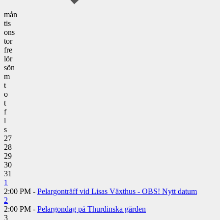
mån
tis
ons
tor
fre
lör
sön
m
t
o
t
f
l
s
27
28
29
30
31
1
2:00 PM -
Pelargonträff vid Lisas Växthus - OBS! Nytt datum
2
2:00 PM -
Pelargondag på Thurdinska gården
3