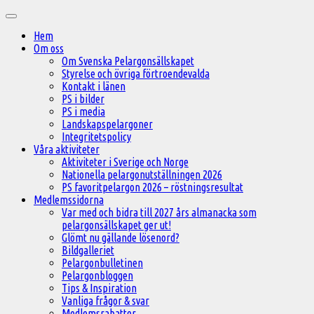
Hoppa
Huvudmeny
till
Hem
innehåll
Om oss
Om Svenska Pelargonsällskapet
Styrelse och övriga förtroendevalda
Kontakt i länen
PS i bilder
PS i media
Landskapspelargoner
Integritetspolicy
Våra aktiviteter
Aktiviteter i Sverige och Norge
Nationella pelargonutställningen 2026
PS favoritpelargon 2026 – röstningsresultat
Medlemssidorna
Var med och bidra till 2027 års almanacka som
pelargonsällskapet ger ut!
Glömt nu gällande lösenord?
Bildgalleriet
Pelargonbulletinen
Pelargonbloggen
Tips & Inspiration
Vanliga frågor & svar
Medlemsrabatter