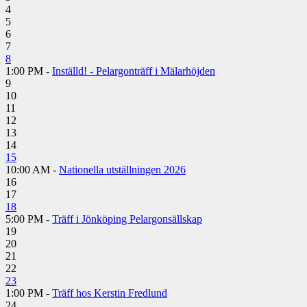
4
5
6
7
8
1:00 PM -
Inställd! - Pelargonträff i Mälarhöjden
9
10
11
12
13
14
15
10:00 AM -
Nationella utställningen 2026
16
17
18
5:00 PM -
Träff i Jönköping Pelargonsällskap
19
20
21
22
23
1:00 PM -
Träff hos Kerstin Fredlund
24