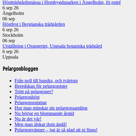
Höstträdgårdsmässa i Hembygdsparken i Ängelholm, fri entré
6 sep 26
Ängelholm
06
sep
Höstfest i Bergianska trädgården
6 sep 26
Stockholm
06
sep
Utställning i Orangeriet, Uppsala botaniska trädgård
6 sep 26
Uppsala
Pelargonbloggen
Från noll till hundra, och tvärtom
Beredskap för pelargonister
Trött på pelargoner?
Pelargonhöst
Pelargonsommar
Hur man minskar sin pelargonsamling
Nu börjar en blommande årstid
Nu är det vår!
Men man älskar dom ändå!
Pelargonvänner – jag är så glad att ni finns!