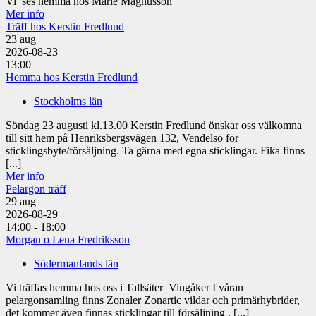
Vi ses hemma hos Marie Magnusson
Mer info
Träff hos Kerstin Fredlund
23
aug
2026-08-23
13:00
Hemma hos Kerstin Fredlund
Stockholms län
Söndag 23 augusti kl.13.00 Kerstin Fredlund önskar oss välkomna
till sitt hem på Henriksbergsvägen 132, Vendelsö för
sticklingsbyte/försäljning. Ta gärna med egna sticklingar. Fika finns
[...]
Mer info
Pelargon träff
29
aug
2026-08-29
14:00 - 18:00
Morgan o Lena Fredriksson
Södermanlands län
Vi träffas hemma hos oss i Tallsäter Vingåker I våran
pelargonsamling finns Zonaler Zonartic vildar och primärhybrider,
det kommer även finnas sticklingar till försäljning . [...]