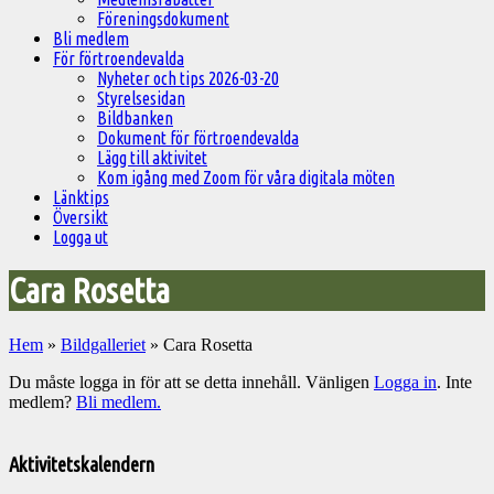
Föreningsdokument
Bli medlem
För förtroendevalda
Nyheter och tips 2026-03-20
Styrelsesidan
Bildbanken
Dokument för förtroendevalda
Lägg till aktivitet
Kom igång med Zoom för våra digitala möten
Länktips
Översikt
Logga ut
Cara Rosetta
Hem
»
Bildgalleriet
»
Cara Rosetta
Du måste logga in för att se detta innehåll. Vänligen
Logga in
. Inte
medlem?
Bli medlem.
Välkommen
till
Aktivitetskalendern
Pelargonsällskapets