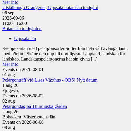
Mer info
Utställning i Orangeriet, Uppsala botaniska trädgård
06
sep
2026-09-06
11:00 - 16:00
Botaniska trädgården
Uppsala län
Sverigekartan med pelargonsorter Sorter från hela vårt avlånga land,
med början i Skåne och upp till nordligaste Lappland, landskap för
landskap. Landskapspelargonerna har sin givna [...]
Mer info
Events on 2026-08-01
01
aug
Pelargonträff vid Lisas Växthus - OBS! Nytt datum
1 aug 26
Fjugesta,
Events on 2026-08-02
02
aug
Pelargondag på Thurdinska gården
2 aug 26
Bobacken, Västerbottens län
Events on 2026-08-08
08
aug