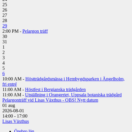
25
26
27
28
29
2:00 PM -
Pelargon träff
30
31
1
2
3
4
5
6
10:00 AM -
Höstträdgårdsmässa i Hembygdsparken i Ängelholm,
fri entré
11:00 AM -
Höstfest i Bergianska trädgården
11:00 AM -
Utställning i Orangeriet, Uppsala botaniska trädgård
Pelargonträff vid Lisas Växthus - OBS! Nytt datum
01
aug
2026-08-01
14:00 - 17:00
Lisas Växthus
Örebro län