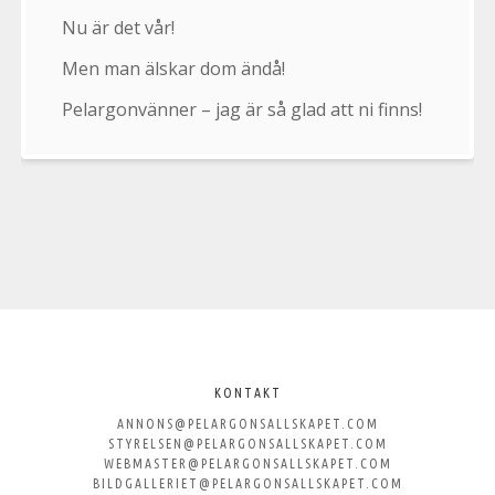
Nu är det vår!
Men man älskar dom ändå!
Pelargonvänner – jag är så glad att ni finns!
Välkommen
till
KONTAKT
ANNONS@PELARGONSALLSKAPET.COM
Svenska
STYRELSEN@PELARGONSALLSKAPET.COM
WEBMASTER@PELARGONSALLSKAPET.COM
BILDGALLERIET@PELARGONSALLSKAPET.COM