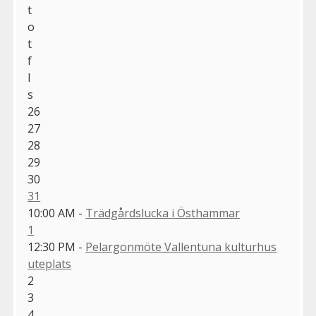
t
o
t
f
l
s
26
27
28
29
30
31
10:00 AM -
Trädgårdslucka i Östhammar
1
12:30 PM -
Pelargonmöte Vallentuna kulturhus
uteplats
2
3
4