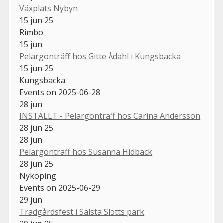
Växplats Nybyn
15 jun 25
Rimbo
15
jun
Pelargonträff hos Gitte Ådahl i Kungsbacka
15 jun 25
Kungsbacka
Events on 2025-06-28
28
jun
INSTÄLLT - Pelargonträff hos Carina Andersson
28 jun 25
28
jun
Pelargonträff hos Susanna Hidbäck
28 jun 25
Nyköping
Events on 2025-06-29
29
jun
Trädgårdsfest i Salsta Slotts park