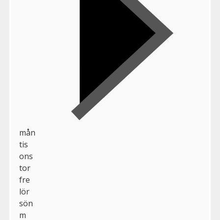
mån
tis
ons
tor
fre
lör
sön
m