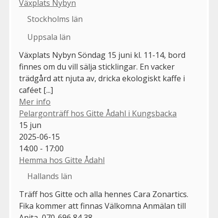
Växplats Nybyn
Stockholms län
Uppsala län
Växplats Nybyn Söndag 15 juni kl. 11-14, bord
finnes om du vill sälja sticklingar. En vacker
trädgård att njuta av, dricka ekologiskt kaffe i
caféet [...]
Mer info
Pelargonträff hos Gitte Ådahl i Kungsbacka
15
jun
2025-06-15
14:00 - 17:00
Hemma hos Gitte Ådahl
Hallands län
Träff hos Gitte och alla hennes Cara Zonartics.
Fika kommer att finnas Välkomna Anmälan till
Anita 070-696 84 38