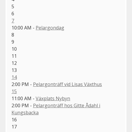
5
6
7
10:00 AM -
Pelargondag
8
9
10
11
12
13
14
2:00 PM -
Pelargonträff vid Lisas Växthus
15
11:00 AM -
Växplats Nybyn
2:00 PM -
Pelargonträff hos Gitte Ådahl i
Kungsbacka
16
17