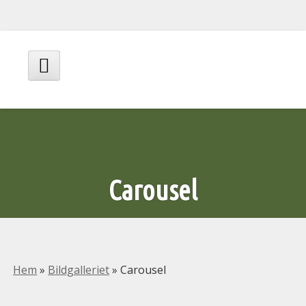
Hoppa
till
innehåll
Huvudmeny
Carousel
Hem
»
Bildgalleriet
»
Carousel