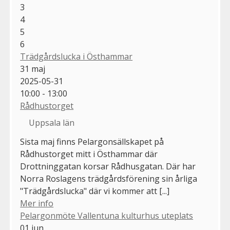
3
4
5
6
Trädgårdslucka i Östhammar
31
maj
2025-05-31
10:00 - 13:00
Rådhustorget
Uppsala län
Sista maj finns Pelargonsällskapet på
Rådhustorget mitt i Östhammar där
Drottninggatan korsar Rådhusgatan. Där har
Norra Roslagens trädgårdsförening sin årliga
"Trädgårdslucka" där vi kommer att [...]
Mer info
Pelargonmöte Vallentuna kulturhus uteplats
01
jun