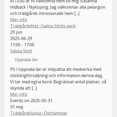
kl.13.00 är ni Välkomna hem till mig Susanna
Hidbäck i Nyköping. Jag välkomnar alla pelargon
och trädgårds intresserade hem [...]
Mer info
Trädgårdsfest i Salsta Slotts park
29
jun
2025-06-29
11:00 - 17:00
Salsta Slott
Uppsala län
PS i Uppsala län är inbjudna att medverka med
sticklingförsäljning och information denna dag.
Vi tar med egna bord. Begränsat antal platser, så
skynda att [...]
Mer info
Events on 2025-05-31
31
maj
Trädgårdslucka i Östhammar