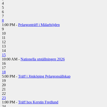
4
5
6
7
8
1:00 PM -
Pelargonträff i Mälarhöjden
9
10
11
12
13
14
15
10:00 AM -
Nationella utställningen 2026
16
17
18
5:00 PM -
Träff i Jönköping Pelargonsällskap
19
20
21
22
23
1:00 PM -
Träff hos Kerstin Fredlund
24