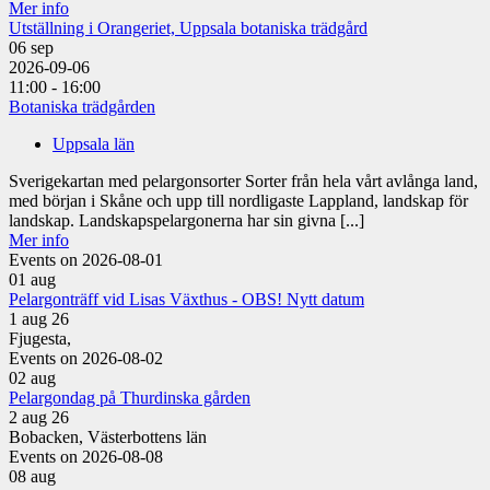
Mer info
Utställning i Orangeriet, Uppsala botaniska trädgård
06
sep
2026-09-06
11:00 - 16:00
Botaniska trädgården
Uppsala län
Sverigekartan med pelargonsorter Sorter från hela vårt avlånga land,
med början i Skåne och upp till nordligaste Lappland, landskap för
landskap. Landskapspelargonerna har sin givna [...]
Mer info
Events on 2026-08-01
01
aug
Pelargonträff vid Lisas Växthus - OBS! Nytt datum
1 aug 26
Fjugesta,
Events on 2026-08-02
02
aug
Pelargondag på Thurdinska gården
2 aug 26
Bobacken, Västerbottens län
Events on 2026-08-08
08
aug