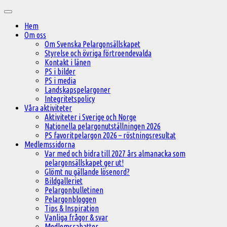
Hoppa
Huvudmeny
till
Hem
innehåll
Om oss
Om Svenska Pelargonsällskapet
Styrelse och övriga förtroendevalda
Kontakt i länen
PS i bilder
PS i media
Landskapspelargoner
Integritetspolicy
Våra aktiviteter
Aktiviteter i Sverige och Norge
Nationella pelargonutställningen 2026
PS favoritpelargon 2026 – röstningsresultat
Medlemssidorna
Var med och bidra till 2027 års almanacka som
pelargonsällskapet ger ut!
Glömt nu gällande lösenord?
Bildgalleriet
Pelargonbulletinen
Pelargonbloggen
Tips & Inspiration
Vanliga frågor & svar
Medlemsrabatter