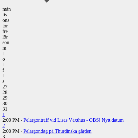
mån
tis
ons
tor
fre
lör
sön
m
t
o
t
f
l
s
27
28
29
30
31
1
2:00 PM -
Pelargonträff vid Lisas Växthus - OBS! Nytt datum
2
2:00 PM -
Pelargondag på Thurdinska gården
3