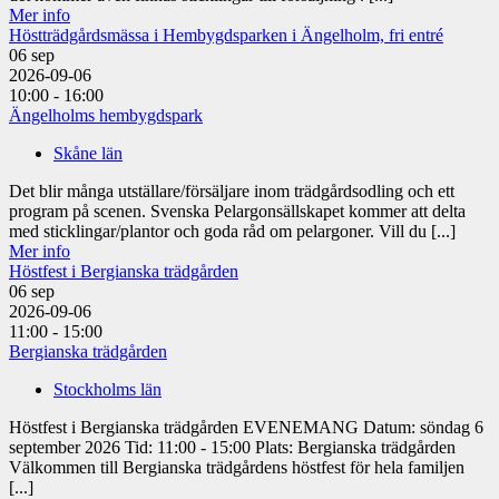
Mer info
Höstträdgårdsmässa i Hembygdsparken i Ängelholm, fri entré
06
sep
2026-09-06
10:00 - 16:00
Ängelholms hembygdspark
Skåne län
Det blir många utställare/försäljare inom trädgårdsodling och ett
program på scenen. Svenska Pelargonsällskapet kommer att delta
med sticklingar/plantor och goda råd om pelargoner. Vill du [...]
Mer info
Höstfest i Bergianska trädgården
06
sep
2026-09-06
11:00 - 15:00
Bergianska trädgården
Stockholms län
Höstfest i Bergianska trädgården EVENEMANG Datum: söndag 6
september 2026 Tid: 11:00 - 15:00 Plats: Bergianska trädgården
Välkommen till Bergianska trädgårdens höstfest för hela familjen
[...]