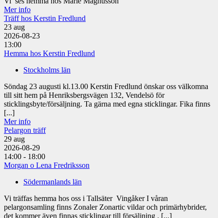
Vi ses hemma hos Marie Magnusson
Mer info
Träff hos Kerstin Fredlund
23
aug
2026-08-23
13:00
Hemma hos Kerstin Fredlund
Stockholms län
Söndag 23 augusti kl.13.00 Kerstin Fredlund önskar oss välkomna
till sitt hem på Henriksbergsvägen 132, Vendelsö för
sticklingsbyte/försäljning. Ta gärna med egna sticklingar. Fika finns
[...]
Mer info
Pelargon träff
29
aug
2026-08-29
14:00 - 18:00
Morgan o Lena Fredriksson
Södermanlands län
Vi träffas hemma hos oss i Tallsäter Vingåker I våran
pelargonsamling finns Zonaler Zonartic vildar och primärhybrider,
det kommer även finnas sticklingar till försäljning . [...]