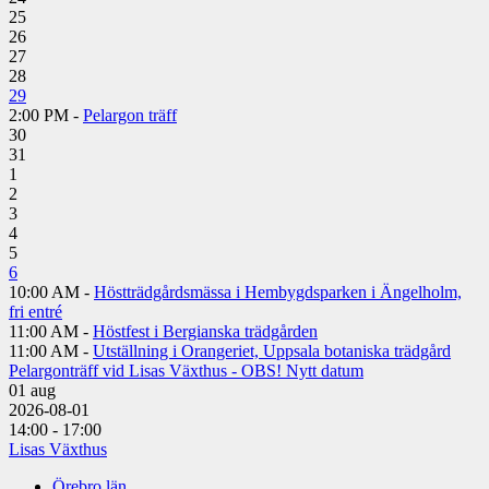
25
26
27
28
29
2:00 PM -
Pelargon träff
30
31
1
2
3
4
5
6
10:00 AM -
Höstträdgårdsmässa i Hembygdsparken i Ängelholm,
fri entré
11:00 AM -
Höstfest i Bergianska trädgården
11:00 AM -
Utställning i Orangeriet, Uppsala botaniska trädgård
Pelargonträff vid Lisas Växthus - OBS! Nytt datum
01
aug
2026-08-01
14:00 - 17:00
Lisas Växthus
Örebro län