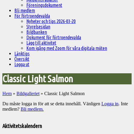
Föreningsdokument
Bli medlem
För förtroendevalda
Nyheter och tips 2026-03-20
Styrelsesidan
Bildbanken
Dokument för förtroendevalda
Lägg till aktivitet
Kom igång med Zoom för våra digitala möten
Länktips
Översikt
Logga ut
Classic Light Salmon
Hem
»
Bildgalleriet
»
Classic Light Salmon
Du måste logga in för att se detta innehåll. Vänligen
Logga in
. Inte
medlem?
Bli medlem.
Välkommen
till
Aktivitetskalendern
Pelargonsällskapets