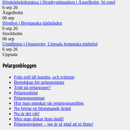
Höstträdgårdsmässa i Hembygdsparken i Ängelholm, fri entré
6 sep 26
Ängelholm
06
sep
Höstfest i Bergianska trädgården
6 sep 26
Stockholm
06
sep
Utställning i Orangeriet, Uppsala botaniska trädgård
6 sep 26
Uppsala
Pelargonbloggen
Från noll till hundra, och tvärtom
Beredskap för pelargonister
Trött på pelargoner?
Pelargonhöst
Pelargonsommar
Hur man minskar sin pelargonsamling
Nu börjar en blommande årstid
Nu är det vår!
Men man älskar dom ändå!
Pelargonvänner – jag är så glad att ni finns!