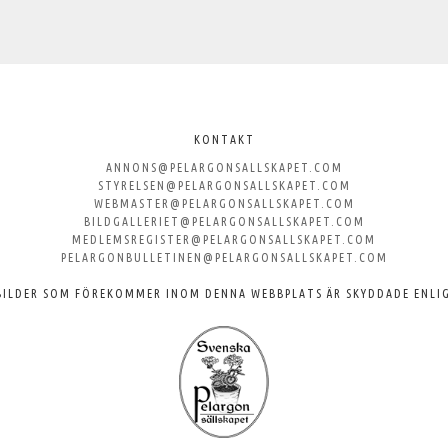
KONTAKT
ANNONS@PELARGONSALLSKAPET.COM
STYRELSEN@PELARGONSALLSKAPET.COM
WEBMASTER@PELARGONSALLSKAPET.COM
BILDGALLERIET@PELARGONSALLSKAPET.COM
MEDLEMSREGISTER@PELARGONSALLSKAPET.COM
PELARGONBULLETINEN@PELARGONSALLSKAPET.COM
BILDER SOM FÖREKOMMER INOM DENNA WEBBPLATS ÄR SKYDDADE ENLI