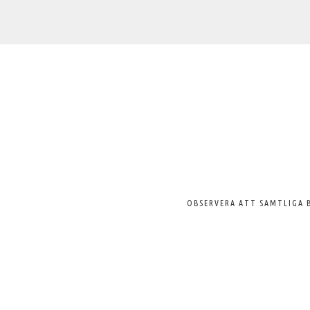
Välkommen
till
Svenska
Pelargonsällskapet
OBSERVERA ATT SAMTLIGA 