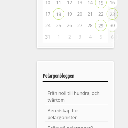
10
11
12
13
14
16
15
17
19
20
21
22
18
23
24
25
26
27
28
30
29
31
1
2
3
4
5
6
Pelargonbloggen
Från noll till hundra, och
tvärtom
Beredskap för
pelargonister