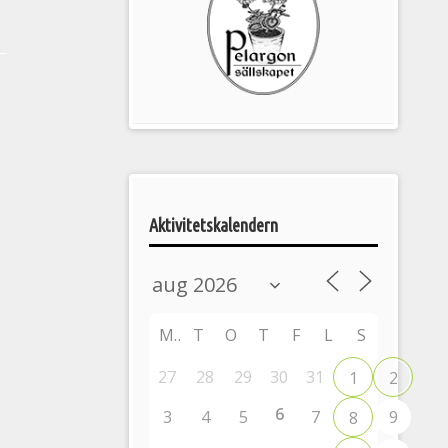
Pelargonsällskapets
aktiviteter
Aktivitetskalendern
M
T
O
T
F
L
S
27
28
29
30
31
1
2
6
3
4
5
7
9
8