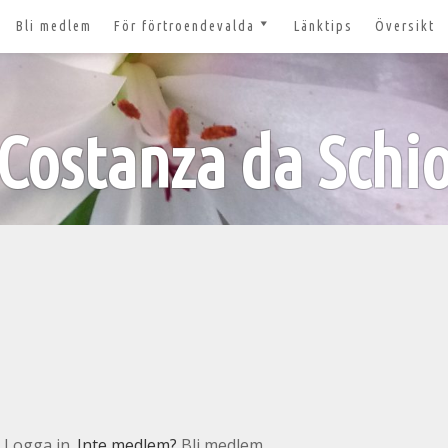
Bli medlem
För förtroendevalda
Länktips
Översikt
till 2027
Nyheter och tips 2026-03-20
m
Styrelsesidan
t ger ut!
Costanza da Schi
Bildbanken
 lösenord?
Dokument för
förtroendevalda
n
Lägg till aktivitet
Kom igång med Zoom för
n
våra digitala möten
svar
nt
n
Logga in
. Inte medlem?
Bli medlem.