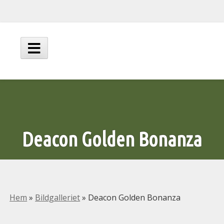
Hoppa
till
innehåll
Huvudmeny
Deacon Golden Bonanza
Hem
»
Bildgalleriet
»
Deacon Golden Bonanza