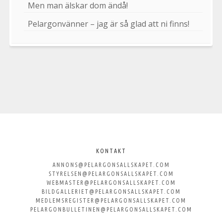
Men man älskar dom ändå!
Pelargonvänner – jag är så glad att ni finns!
Välkommen
till
KONTAKT
ANNONS@PELARGONSALLSKAPET.COM
Svenska
STYRELSEN@PELARGONSALLSKAPET.COM
WEBMASTER@PELARGONSALLSKAPET.COM
Pelargonsällskapet
BILDGALLERIET@PELARGONSALLSKAPET.COM
MEDLEMSREGISTER@PELARGONSALLSKAPET.COM
PELARGONBULLETINEN@PELARGONSALLSKAPET.COM