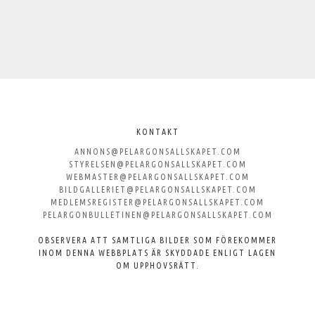
Välkommen
till
KONTAKT
ANNONS@PELARGONSALLSKAPET.COM
Svenska
STYRELSEN@PELARGONSALLSKAPET.COM
WEBMASTER@PELARGONSALLSKAPET.COM
Pelargonsällskapet
BILDGALLERIET@PELARGONSALLSKAPET.COM
MEDLEMSREGISTER@PELARGONSALLSKAPET.COM
PELARGONBULLETINEN@PELARGONSALLSKAPET.COM
OBSERVERA ATT SAMTLIGA BILDER SOM FÖREKOMMER
INOM DENNA WEBBPLATS ÄR SKYDDADE ENLIGT LAGEN
OM UPPHOVSRÄTT.