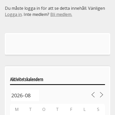
Du måste logga in för att se detta innehåll. Vänligen
Logga in
. Inte medlem?
Bli medlem.
Välkommen
till
Pelargonsällskapets
aktiviteter
Aktivitetskalendern
M
T
O
T
F
L
S