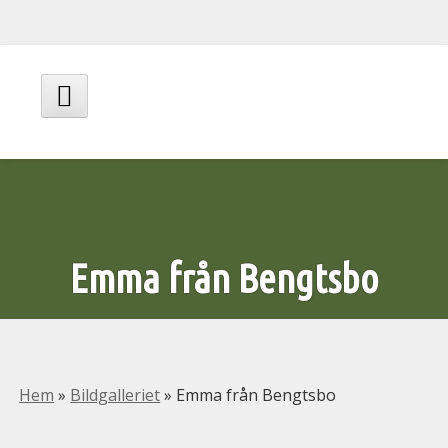
Hoppa
till
innehåll
Huvudmeny
Emma från Bengtsbo
Hem
»
Bildgalleriet
»
Emma från Bengtsbo