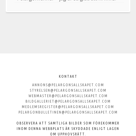
Välkommen
till
KONTAKT
ANNONS@PELARGONSALLSKAPET.COM
Svenska
STYRELSEN@PELARGONSALLSKAPET.COM
WEBMASTER@PELARGONSALLSKAPET.COM
Pelargonsällskapet
BILDGALLERIET@PELARGONSALLSKAPET.COM
MEDLEMSREGISTER@PELARGONSALLSKAPET.COM
PELARGONBULLETINEN@PELARGONSALLSKAPET.COM
OBSERVERA ATT SAMTLIGA BILDER SOM FÖREKOMMER
INOM DENNA WEBBPLATS ÄR SKYDDADE ENLIGT LAGEN
OM UPPHOVSRÄTT.