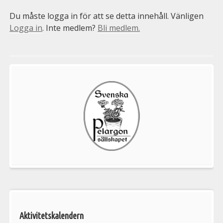
Du måste logga in för att se detta innehåll. Vänligen
Logga in
. Inte medlem?
Bli medlem.
Välkommen
till
Pelargonsällskapets
aktiviteter
Aktivitetskalendern