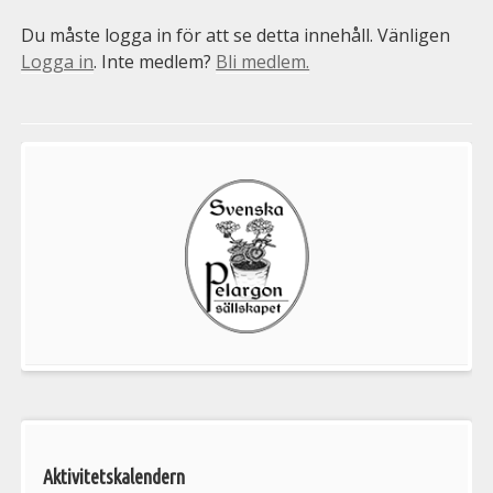
Du måste logga in för att se detta innehåll. Vänligen
Logga in
. Inte medlem?
Bli medlem.
Välkommen
till
Pelargonsällskapets
aktiviteter
Aktivitetskalendern