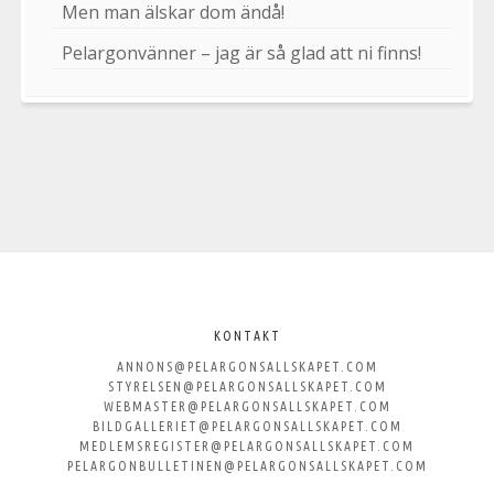
Men man älskar dom ändå!
Pelargonvänner – jag är så glad att ni finns!
Välkommen
till
KONTAKT
ANNONS@PELARGONSALLSKAPET.COM
Svenska
STYRELSEN@PELARGONSALLSKAPET.COM
WEBMASTER@PELARGONSALLSKAPET.COM
Pelargonsällskapet
BILDGALLERIET@PELARGONSALLSKAPET.COM
MEDLEMSREGISTER@PELARGONSALLSKAPET.COM
PELARGONBULLETINEN@PELARGONSALLSKAPET.COM