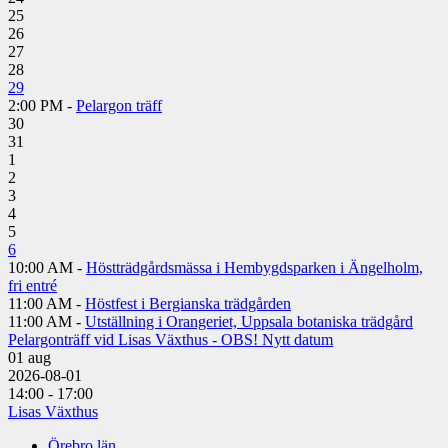
25
26
27
28
29
2:00 PM -
Pelargon träff
30
31
1
2
3
4
5
6
10:00 AM -
Höstträdgårdsmässa i Hembygdsparken i Ängelholm,
fri entré
11:00 AM -
Höstfest i Bergianska trädgården
11:00 AM -
Utställning i Orangeriet, Uppsala botaniska trädgård
Pelargonträff vid Lisas Växthus - OBS! Nytt datum
01
aug
2026-08-01
14:00 - 17:00
Lisas Växthus
Örebro län