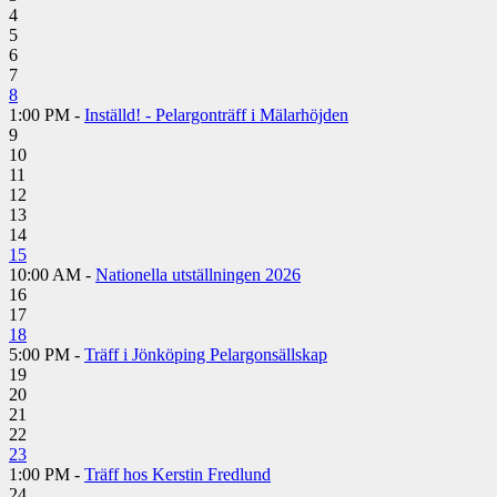
4
5
6
7
8
1:00 PM -
Inställd! - Pelargonträff i Mälarhöjden
9
10
11
12
13
14
15
10:00 AM -
Nationella utställningen 2026
16
17
18
5:00 PM -
Träff i Jönköping Pelargonsällskap
19
20
21
22
23
1:00 PM -
Träff hos Kerstin Fredlund
24