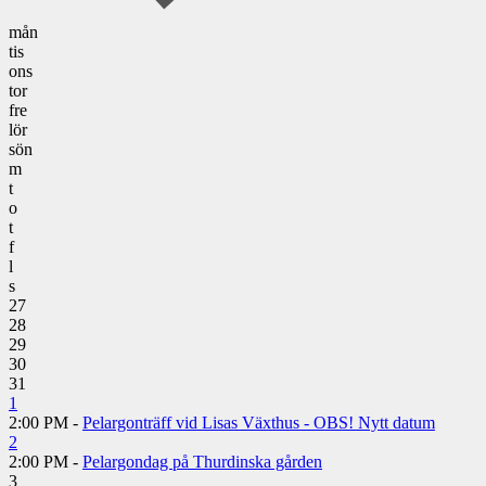
mån
tis
ons
tor
fre
lör
sön
m
t
o
t
f
l
s
27
28
29
30
31
1
2:00 PM -
Pelargonträff vid Lisas Växthus - OBS! Nytt datum
2
2:00 PM -
Pelargondag på Thurdinska gården
3