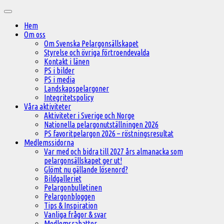
Hoppa
Huvudmeny
till
Hem
innehåll
Om oss
Om Svenska Pelargonsällskapet
Styrelse och övriga förtroendevalda
Kontakt i länen
PS i bilder
PS i media
Landskapspelargoner
Integritetspolicy
Våra aktiviteter
Aktiviteter i Sverige och Norge
Nationella pelargonutställningen 2026
PS favoritpelargon 2026 – röstningsresultat
Medlemssidorna
Var med och bidra till 2027 års almanacka som
pelargonsällskapet ger ut!
Glömt nu gällande lösenord?
Bildgalleriet
Pelargonbulletinen
Pelargonbloggen
Tips & Inspiration
Vanliga frågor & svar
Medlemsrabatter