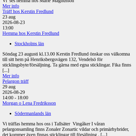
Vi ses hemma hos Marie Magnusson
Mer info
Träff hos Kerstin Fredlund
23
aug
2026-08-23
13:00
Hemma hos Kerstin Fredlund
Stockholms län
Söndag 23 augusti kl.13.00 Kerstin Fredlund önskar oss välkomna
till sitt hem på Henriksbergsvägen 132, Vendelsö för
sticklingsbyte/försäljning. Ta gärna med egna sticklingar. Fika finns
[...]
Mer info
Pelargon träff
29
aug
2026-08-29
14:00 - 18:00
Morgan o Lena Fredriksson
Södermanlands län
Vi träffas hemma hos oss i Tallsäter Vingåker I våran
pelargonsamling finns Zonaler Zonartic vildar och primärhybrider,
det kommer även finnas sticklingar till försäljning . [...]