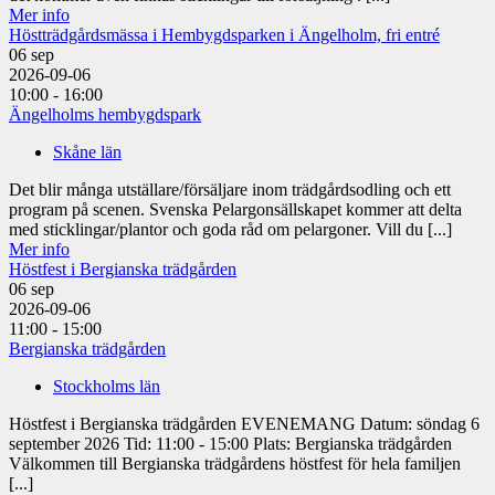
Mer info
Höstträdgårdsmässa i Hembygdsparken i Ängelholm, fri entré
06
sep
2026-09-06
10:00 - 16:00
Ängelholms hembygdspark
Skåne län
Det blir många utställare/försäljare inom trädgårdsodling och ett
program på scenen. Svenska Pelargonsällskapet kommer att delta
med sticklingar/plantor och goda råd om pelargoner. Vill du [...]
Mer info
Höstfest i Bergianska trädgården
06
sep
2026-09-06
11:00 - 15:00
Bergianska trädgården
Stockholms län
Höstfest i Bergianska trädgården EVENEMANG Datum: söndag 6
september 2026 Tid: 11:00 - 15:00 Plats: Bergianska trädgården
Välkommen till Bergianska trädgårdens höstfest för hela familjen
[...]