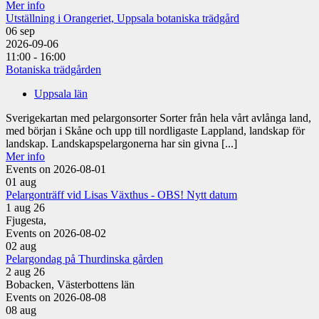
Mer info
Utställning i Orangeriet, Uppsala botaniska trädgård
06
sep
2026-09-06
11:00 - 16:00
Botaniska trädgården
Uppsala län
Sverigekartan med pelargonsorter Sorter från hela vårt avlånga land,
med början i Skåne och upp till nordligaste Lappland, landskap för
landskap. Landskapspelargonerna har sin givna [...]
Mer info
Events on 2026-08-01
01
aug
Pelargonträff vid Lisas Växthus - OBS! Nytt datum
1 aug 26
Fjugesta,
Events on 2026-08-02
02
aug
Pelargondag på Thurdinska gården
2 aug 26
Bobacken, Västerbottens län
Events on 2026-08-08
08
aug