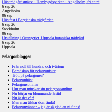
Höstträdgårdsmässa i Hembygdsparken i Ängelholm, fri entré
6 sep 26
Ängelholm
06
sep
Höstfest i Bergianska trädgården
6 sep 26
Stockholm
06
sep
Utställning i Orangeriet, Uppsala botaniska trädgård
6 sep 26
Uppsala
Pelargonbloggen
Från noll till hundra, och tvärtom
Beredskap för pelargonister
Trött på pelargoner?
Pelargonhöst
Pelargonsommar
Hur man minskar sin pelargonsamling
Nu börjar en blommande årstid
Nu är det vår!
Men man älskar dom ändå!
Pelargonvänner – jag är så glad att ni finns!