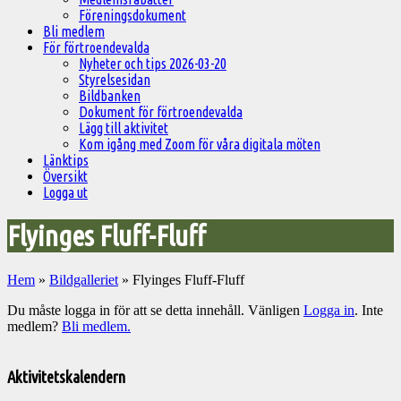
Föreningsdokument
Bli medlem
För förtroendevalda
Nyheter och tips 2026-03-20
Styrelsesidan
Bildbanken
Dokument för förtroendevalda
Lägg till aktivitet
Kom igång med Zoom för våra digitala möten
Länktips
Översikt
Logga ut
Flyinges Fluff-Fluff
Hem
»
Bildgalleriet
»
Flyinges Fluff-Fluff
Du måste logga in för att se detta innehåll. Vänligen
Logga in
. Inte
medlem?
Bli medlem.
Välkommen
till
Aktivitetskalendern
Pelargonsällskapets