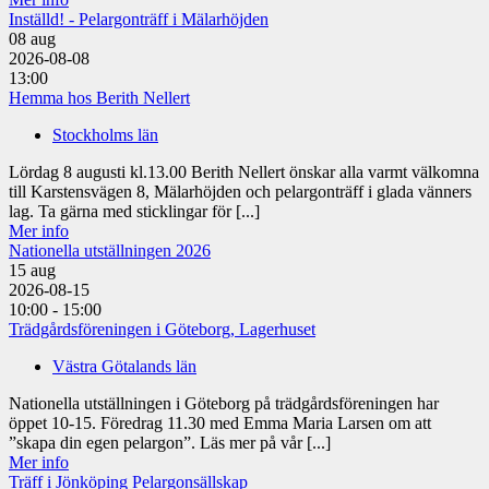
Inställd! - Pelargonträff i Mälarhöjden
08
aug
2026-08-08
13:00
Hemma hos Berith Nellert
Stockholms län
Lördag 8 augusti kl.13.00 Berith Nellert önskar alla varmt välkomna
till Karstensvägen 8, Mälarhöjden och pelargonträff i glada vänners
lag. Ta gärna med sticklingar för [...]
Mer info
Nationella utställningen 2026
15
aug
2026-08-15
10:00 - 15:00
Trädgårdsföreningen i Göteborg, Lagerhuset
Västra Götalands län
Nationella utställningen i Göteborg på trädgårdsföreningen har
öppet 10-15. Föredrag 11.30 med Emma Maria Larsen om att
”skapa din egen pelargon”. Läs mer på vår [...]
Mer info
Träff i Jönköping Pelargonsällskap