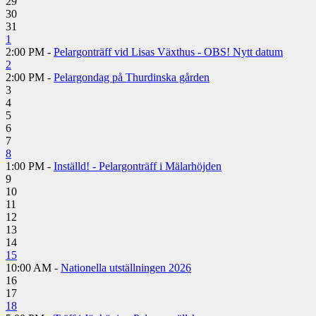
29
30
31
1
2:00 PM -
Pelargonträff vid Lisas Växthus - OBS! Nytt datum
2
2:00 PM -
Pelargondag på Thurdinska gården
3
4
5
6
7
8
1:00 PM -
Inställd! - Pelargonträff i Mälarhöjden
9
10
11
12
13
14
15
10:00 AM -
Nationella utställningen 2026
16
17
18