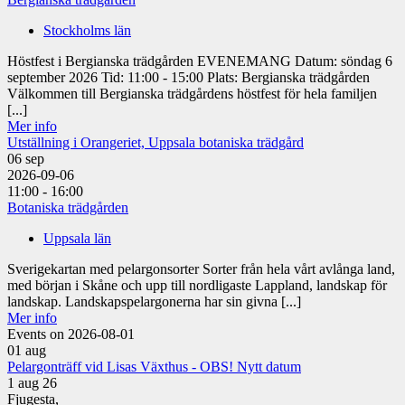
Stockholms län
Höstfest i Bergianska trädgården EVENEMANG Datum: söndag 6
september 2026 Tid: 11:00 - 15:00 Plats: Bergianska trädgården
Välkommen till Bergianska trädgårdens höstfest för hela familjen
[...]
Mer info
Utställning i Orangeriet, Uppsala botaniska trädgård
06
sep
2026-09-06
11:00 - 16:00
Botaniska trädgården
Uppsala län
Sverigekartan med pelargonsorter Sorter från hela vårt avlånga land,
med början i Skåne och upp till nordligaste Lappland, landskap för
landskap. Landskapspelargonerna har sin givna [...]
Mer info
Events on 2026-08-01
01
aug
Pelargonträff vid Lisas Växthus - OBS! Nytt datum
1 aug 26
Fjugesta,