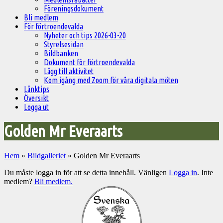
Föreningsdokument
Bli medlem
För förtroendevalda
Nyheter och tips 2026-03-20
Styrelsesidan
Bildbanken
Dokument för förtroendevalda
Lägg till aktivitet
Kom igång med Zoom för våra digitala möten
Länktips
Översikt
Logga ut
Golden Mr Everaarts
Hem
»
Bildgalleriet
»
Golden Mr Everaarts
Du måste logga in för att se detta innehåll. Vänligen
Logga in
. Inte
medlem?
Bli medlem.
Välkommen
till
Pelargonsällskapets