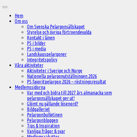
Hoppa
Huvudmeny
till
Hem
innehåll
Om oss
Om Svenska Pelargonsällskapet
Styrelse och övriga förtroendevalda
Kontakt i länen
PS i bilder
PS i media
Landskapspelargoner
Integritetspolicy
Våra aktiviteter
Aktiviteter i Sverige och Norge
Nationella pelargonutställningen 2026
PS favoritpelargon 2026 – röstningsresultat
Medlemssidorna
Var med och bidra till 2027 års almanacka som
pelargonsällskapet ger ut!
Glömt nu gällande lösenord?
Bildgalleriet
Pelargonbulletinen
Pelargonbloggen
Tips & Inspiration
Vanliga frågor & svar
Medlemsrabatter