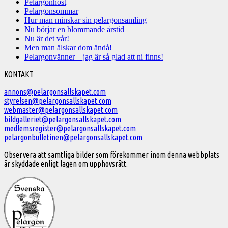
Pelargonhöst
Pelargonsommar
Hur man minskar sin pelargonsamling
Nu börjar en blommande årstid
Nu är det vår!
Men man älskar dom ändå!
Pelargonvänner – jag är så glad att ni finns!
Välkommen
KONTAKT
till
annons@pelargonsallskapet.com
styrelsen@pelargonsallskapet.com
Svenska
webmaster@pelargonsallskapet.com
Pelargonsällskapet
bildgalleriet@pelargonsallskapet.com
medlemsregister@pelargonsallskapet.com
pelargonbulletinen@pelargonsallskapet.com
Observera att samtliga bilder som förekommer inom denna webbplats
är skyddade enligt lagen om upphovsrätt.