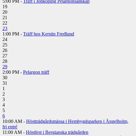
5:00 PM -
Träff i Jönköping Pelargonsällskap
19
20
21
22
23
1:00 PM -
Träff hos Kerstin Fredlund
24
25
26
27
28
29
2:00 PM -
Pelargon träff
30
31
1
2
3
4
5
6
10:00 AM -
Höstträdgårdsmässa i Hembygdsparken i Ängelholm,
fri entré
11:00 AM -
Höstfest i Bergianska trädgården