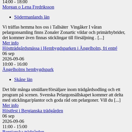
14:00 - 18:00
Morgan o Lena Fredriksson
Södermanlands län
Vi träffas hemma hos oss i Tallsäter Vingåker I våran
pelargonsamling finns Zonaler Zonartic vildar och primärhybrider,
det kommer även finnas sticklingar till försäljning . [...]
Mer info
Höstträdgårdsmässa i Hembygdsparken i Ängelholm, fri entré
06
sep
2026-09-06
10:00 - 16:00
Ängelholms hembygdspark
Skåne län
Det blir många utställare/försäljare inom trädgårdsodling och ett
program på scenen. Svenska Pelargonsällskapet kommer att delta
med sticklingar/plantor och goda råd om pelargoner. Vill du [...]
Mer info
Höstfest i Bergianska trädgården
06
sep
2026-09-06
11:00 - 15:00
Bergianska trädgården