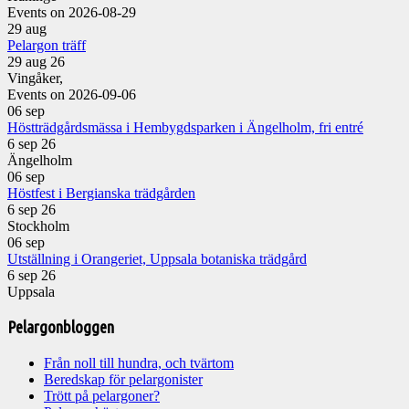
Events on 2026-08-29
29
aug
Pelargon träff
29 aug 26
Vingåker,
Events on 2026-09-06
06
sep
Höstträdgårdsmässa i Hembygdsparken i Ängelholm, fri entré
6 sep 26
Ängelholm
06
sep
Höstfest i Bergianska trädgården
6 sep 26
Stockholm
06
sep
Utställning i Orangeriet, Uppsala botaniska trädgård
6 sep 26
Uppsala
Pelargonbloggen
Från noll till hundra, och tvärtom
Beredskap för pelargonister
Trött på pelargoner?