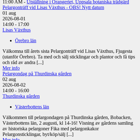
11:00 AM -
Utställning i Orangeriet, Uppsala botaniska trädgård
Pelargonträff vid Lisas Växthus - OBS! Nytt datum
01
aug
2026-08-01
14:00 - 17:00
Lisas Växthus
Örebro län
Välkomna till årets sista Pelargonträff vid Lisas Växthus, Fjugesta
(utanför Örebro). Ta med och sälj sticklingar och plantor och få tips
och råd av andra [...]
Mer info
Pelargondag på Thurdinska gården
02
aug
2026-08-02
14:00 - 16:00
Thurdinska gården
Västerbottens län
Välkommen till pelargondagen på Thurdinska gården, Bobacken,
Västerbottens län, 2 augusti, kl 14-16! Visning av gårdens samling
av historiska pelargoner Fika med pelargonkakor
Pelargonsticklingar, byt/köp/sälj [...]
Mer info