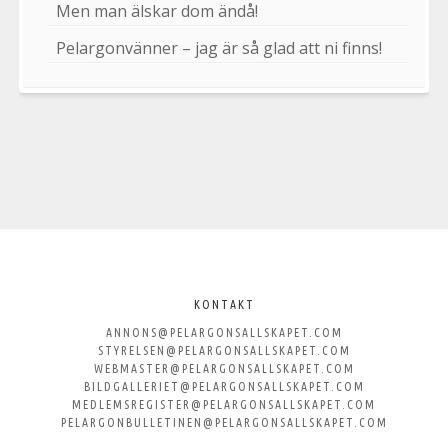
Men man älskar dom ändå!
Pelargonvänner – jag är så glad att ni finns!
Välkommen
till
KONTAKT
ANNONS@PELARGONSALLSKAPET.COM
Svenska
STYRELSEN@PELARGONSALLSKAPET.COM
WEBMASTER@PELARGONSALLSKAPET.COM
Pelargonsällskapet
BILDGALLERIET@PELARGONSALLSKAPET.COM
MEDLEMSREGISTER@PELARGONSALLSKAPET.COM
PELARGONBULLETINEN@PELARGONSALLSKAPET.COM