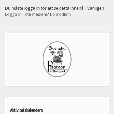
Du måste logga in för att se detta innehåll. Vänligen
Logga in
. Inte medlem?
Bli medlem.
Välkommen
till
Pelargonsällskapets
aktiviteter
Aktivitetskalendern