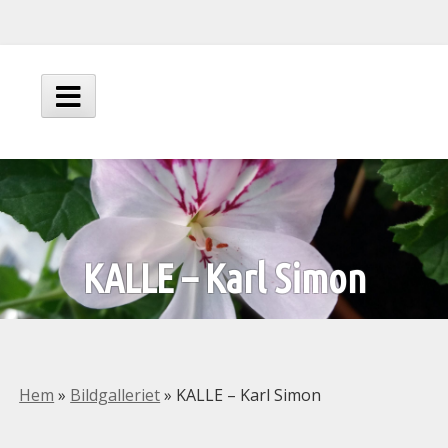
Hoppa
till
innehåll
Huvudmeny
KALLE – Karl Simon
Hem
»
Bildgalleriet
»
KALLE – Karl Simon