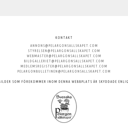
KONTAKT
ANNONS@PELARGONSALLSKAPET.COM
STYRELSEN@PELARGONSALLSKAPET.COM
WEBMASTER@PELARGONSALLSKAPET.COM
BILDGALLERIET@PELARGONSALLSKAPET.COM
MEDLEMSREGISTER@PELARGONSALLSKAPET.COM
PELARGONBULLETINEN@PELARGONSALLSKAPET.COM
BILDER SOM FÖREKOMMER INOM DENNA WEBBPLATS ÄR SKYDDADE ENLI