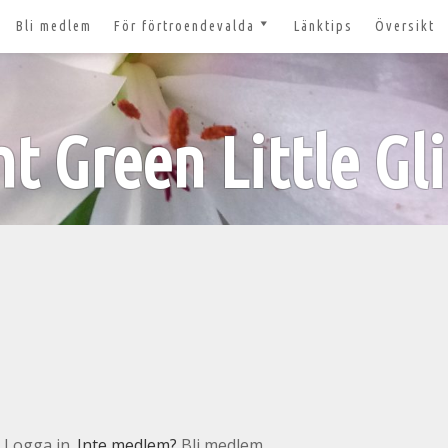
Bli medlem
För förtroendevalda
Länktips
Översikt
till 2027
Nyheter och tips 2026-03-20
m
Styrelsesidan
t ger ut!
ht Green Little Gli
Bildbanken
 lösenord?
Dokument för
förtroendevalda
n
Lägg till aktivitet
Kom igång med Zoom för
n
våra digitala möten
svar
nt
n
Logga in
. Inte medlem?
Bli medlem.