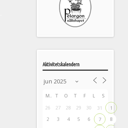
Pelargonsällskapets
aktiviteter
Aktivitetskalendern
M
T
O
T
F
L
S
26
27
28
29
30
31
1
2
3
4
5
6
8
7