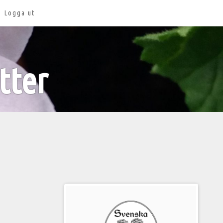
Logga ut
tter
Välkommen
till