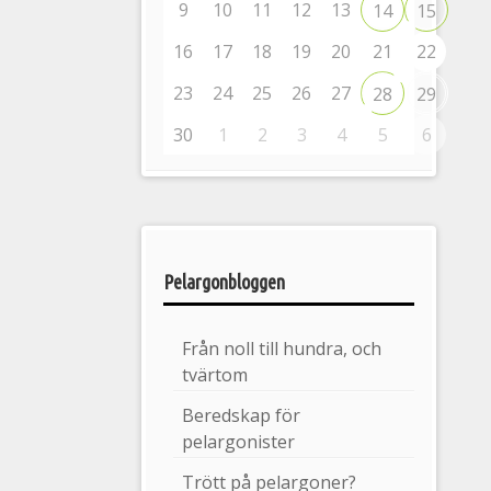
9
10
11
12
13
14
15
16
17
18
19
20
21
22
23
24
25
26
27
28
29
30
1
2
3
4
5
6
Pelargonbloggen
Från noll till hundra, och
tvärtom
Beredskap för
pelargonister
Trött på pelargoner?