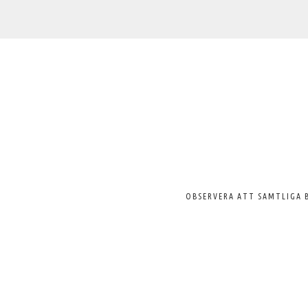
Välkommen
till
Svenska
Pelargonsällskapet
OBSERVERA ATT SAMTLIGA 