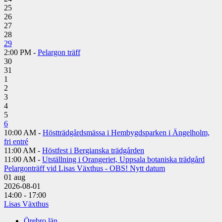
25
26
27
28
29
2:00 PM -
Pelargon träff
30
31
1
2
3
4
5
6
10:00 AM -
Höstträdgårdsmässa i Hembygdsparken i Ängelholm,
fri entré
11:00 AM -
Höstfest i Bergianska trädgården
11:00 AM -
Utställning i Orangeriet, Uppsala botaniska trädgård
Pelargonträff vid Lisas Växthus - OBS! Nytt datum
01
aug
2026-08-01
14:00 - 17:00
Lisas Växthus
Örebro län