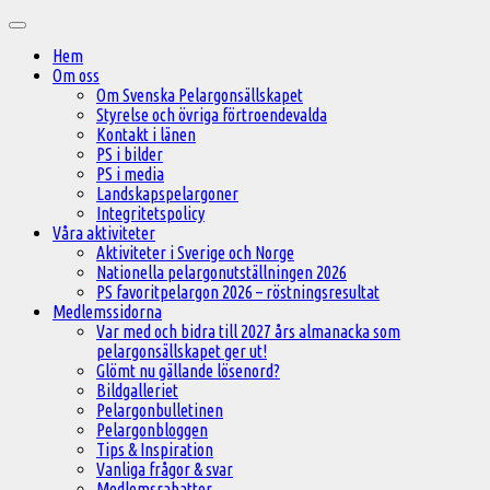
Hoppa
Huvudmeny
till
Hem
innehåll
Om oss
Om Svenska Pelargonsällskapet
Styrelse och övriga förtroendevalda
Kontakt i länen
PS i bilder
PS i media
Landskapspelargoner
Integritetspolicy
Våra aktiviteter
Aktiviteter i Sverige och Norge
Nationella pelargonutställningen 2026
PS favoritpelargon 2026 – röstningsresultat
Medlemssidorna
Var med och bidra till 2027 års almanacka som
pelargonsällskapet ger ut!
Glömt nu gällande lösenord?
Bildgalleriet
Pelargonbulletinen
Pelargonbloggen
Tips & Inspiration
Vanliga frågor & svar
Medlemsrabatter