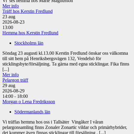
Vi ses hemma hos Marie Magnusson
Mer info
Träff hos Kerstin Fredlund
23
aug
2026-08-23
13:00
Hemma hos Kerstin Fredlund
Stockholms län
Söndag 23 augusti kl.13.00 Kerstin Fredlund önskar oss välkomna
till sitt hem på Henriksbergsvägen 132, Vendelsö för
sticklingsbyte/försäljning. Ta gärna med egna sticklingar. Fika finns
[...]
Mer info
Pelargon träff
29
aug
2026-08-29
14:00 - 18:00
Morgan o Lena Fredriksson
Södermanlands län
Vi träffas hemma hos oss i Tallsäter Vingåker I våran
pelargonsamling finns Zonaler Zonartic vildar och primärhybrider,
det kommer även finnas sticklingar till försäljning . [...]