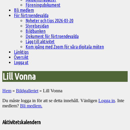
Föreningsdokument
Bli medlem
För förtroendevalda
Nyheter och tips 2026-03-20
Styrelsesidan
Bildbanken
Dokument för förtroendevalda
Lägg till aktivitet
Kom igång med Zoom för våra digitala möten
Länktips
Översikt
Logga ut
Lill Vonna
Hem
»
Bildgalleriet
»
Lill Vonna
Du måste logga in för att se detta innehåll. Vänligen
Logga in
. Inte
medlem?
Bli medlem.
Välkommen
till
Aktivitetskalendern
Pelargonsällskapets