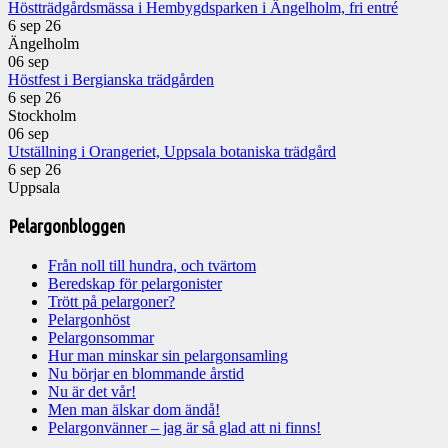
Höstträdgårdsmässa i Hembygdsparken i Ängelholm, fri entré
6 sep 26
Ängelholm
06
sep
Höstfest i Bergianska trädgården
6 sep 26
Stockholm
06
sep
Utställning i Orangeriet, Uppsala botaniska trädgård
6 sep 26
Uppsala
Pelargonbloggen
Från noll till hundra, och tvärtom
Beredskap för pelargonister
Trött på pelargoner?
Pelargonhöst
Pelargonsommar
Hur man minskar sin pelargonsamling
Nu börjar en blommande årstid
Nu är det vår!
Men man älskar dom ändå!
Pelargonvänner – jag är så glad att ni finns!