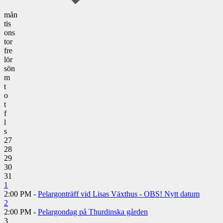
mån
tis
ons
tor
fre
lör
sön
m
t
o
t
f
l
s
27
28
29
30
31
1
2:00 PM -
Pelargonträff vid Lisas Växthus - OBS! Nytt datum
2
2:00 PM -
Pelargondag på Thurdinska gården
3