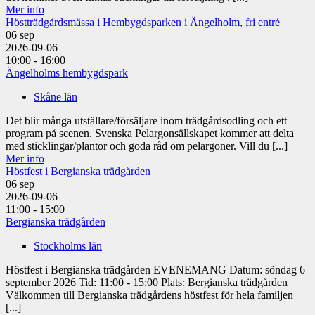
Mer info
Höstträdgårdsmässa i Hembygdsparken i Ängelholm, fri entré
06
sep
2026-09-06
10:00 - 16:00
Ängelholms hembygdspark
Skåne län
Det blir många utställare/försäljare inom trädgårdsodling och ett
program på scenen. Svenska Pelargonsällskapet kommer att delta
med sticklingar/plantor och goda råd om pelargoner. Vill du [...]
Mer info
Höstfest i Bergianska trädgården
06
sep
2026-09-06
11:00 - 15:00
Bergianska trädgården
Stockholms län
Höstfest i Bergianska trädgården EVENEMANG Datum: söndag 6
september 2026 Tid: 11:00 - 15:00 Plats: Bergianska trädgården
Välkommen till Bergianska trädgårdens höstfest för hela familjen
[...]