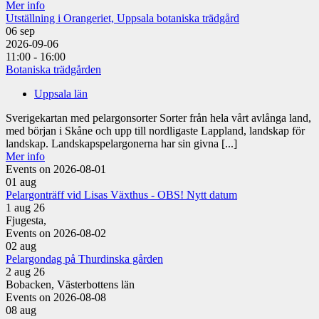
Mer info
Utställning i Orangeriet, Uppsala botaniska trädgård
06
sep
2026-09-06
11:00 - 16:00
Botaniska trädgården
Uppsala län
Sverigekartan med pelargonsorter Sorter från hela vårt avlånga land,
med början i Skåne och upp till nordligaste Lappland, landskap för
landskap. Landskapspelargonerna har sin givna [...]
Mer info
Events on 2026-08-01
01
aug
Pelargonträff vid Lisas Växthus - OBS! Nytt datum
1 aug 26
Fjugesta,
Events on 2026-08-02
02
aug
Pelargondag på Thurdinska gården
2 aug 26
Bobacken, Västerbottens län
Events on 2026-08-08
08
aug