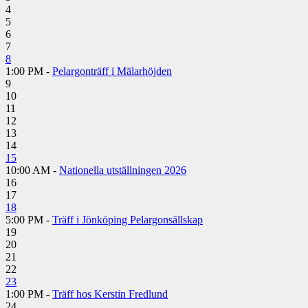
4
5
6
7
8
1:00 PM -
Pelargonträff i Mälarhöjden
9
10
11
12
13
14
15
10:00 AM -
Nationella utställningen 2026
16
17
18
5:00 PM -
Träff i Jönköping Pelargonsällskap
19
20
21
22
23
1:00 PM -
Träff hos Kerstin Fredlund
24