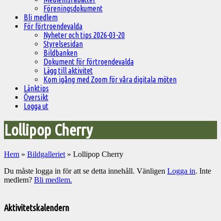
Föreningsdokument
Bli medlem
För förtroendevalda
Nyheter och tips 2026-03-20
Styrelsesidan
Bildbanken
Dokument för förtroendevalda
Lägg till aktivitet
Kom igång med Zoom för våra digitala möten
Länktips
Översikt
Logga ut
Lollipop Cherry
Hem
»
Bildgalleriet
»
Lollipop Cherry
Du måste logga in för att se detta innehåll. Vänligen
Logga in
. Inte
medlem?
Bli medlem.
Välkommen
till
Aktivitetskalendern
Pelargonsällskapets