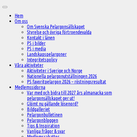
Hoppa
Huvudmeny
till
Hem
innehåll
Om oss
Om Svenska Pelargonsällskapet
Styrelse och övriga förtroendevalda
Kontakt i länen
PS i bilder
PS i media
Landskapspelargoner
Integritetspolicy
Våra aktiviteter
Aktiviteter i Sverige och Norge
Nationella pelargonutställningen 2026
PS favoritpelargon 2026 – röstningsresultat
Medlemssidorna
Var med och bidra till 2027 års almanacka som
pelargonsällskapet ger ut!
Glömt nu gällande lösenord?
Bildgalleriet
Pelargonbulletinen
Pelargonbloggen
Tips & Inspiration
Vanliga frågor & svar
Medlemsrabatter