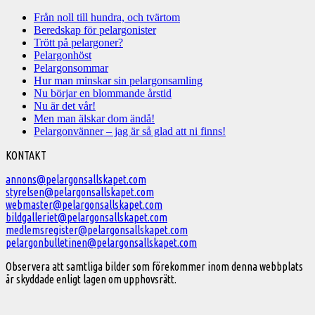
Från noll till hundra, och tvärtom
Beredskap för pelargonister
Trött på pelargoner?
Pelargonhöst
Pelargonsommar
Hur man minskar sin pelargonsamling
Nu börjar en blommande årstid
Nu är det vår!
Men man älskar dom ändå!
Pelargonvänner – jag är så glad att ni finns!
Välkommen
KONTAKT
till
annons@pelargonsallskapet.com
styrelsen@pelargonsallskapet.com
Svenska
webmaster@pelargonsallskapet.com
Pelargonsällskapet
bildgalleriet@pelargonsallskapet.com
medlemsregister@pelargonsallskapet.com
pelargonbulletinen@pelargonsallskapet.com
Observera att samtliga bilder som förekommer inom denna webbplats
är skyddade enligt lagen om upphovsrätt.