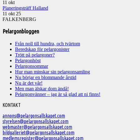
11
okt
Planeringsträff Halland
11 okt 25
FALKENBERG
Pelargonbloggen
Från noll till hundra, och tvärtom
Beredskap för pelargonister
Trött på pelargoner?
Pelargonhöst
Pelargonsommar
Hur man minskar sin pelargonsamling
Nu börjar en blommande årstid
Nu är det vår!
Men man älskar dom ändå!
Pelargonvänner – jag är så glad att ni finns!
Välkommen
KONTAKT
till
annons@pelargonsallskapet.com
styrelsen@pelargonsallskapet.com
Svenska
webmaster@pelargonsallskapet.com
Pelargonsällskapet
bildgalleriet@pelargonsallskapet.com
medlemsregister@pelargonsallskapet.com