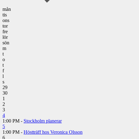
mån
tis
ons
tor
fre
lör
sön
m
t
o
t
f
l
s
29
30
1
2
3
4
1:00 PM -
Stockholm planerar
5
1:00 PM -
Höstträff hos Veronica Olsson
6