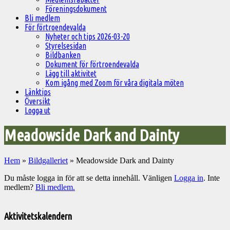
Föreningsdokument
Bli medlem
För förtroendevalda
Nyheter och tips 2026-03-20
Styrelsesidan
Bildbanken
Dokument för förtroendevalda
Lägg till aktivitet
Kom igång med Zoom för våra digitala möten
Länktips
Översikt
Logga ut
Meadowside Dark and Dainty
Hem
»
Bildgalleriet
»
Meadowside Dark and Dainty
Du måste logga in för att se detta innehåll. Vänligen
Logga in
. Inte
medlem?
Bli medlem.
Välkommen
till
Aktivitetskalendern
Pelargonsällskapets