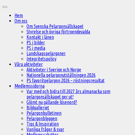
Hoppa
Huvudmeny
till
Hem
innehåll
Om oss
Om Svenska Pelargonsällskapet
Styrelse och övriga förtroendevalda
Kontakt i länen
PS i bilder
PS i media
Landskapspelargoner
Integritetspolicy
Våra aktiviteter
Aktiviteter i Sverige och Norge
Nationella pelargonutställningen 2026
PS favoritpelargon 2026 – röstningsresultat
Medlemssidorna
Var med och bidra till 2027 års almanacka som
pelargonsällskapet ger ut!
Glömt nu gällande lösenord?
Bildgalleriet
Pelargonbulletinen
Pelargonbloggen
Tips & Inspiration
Vanliga frågor & svar
Medlemsrabatter