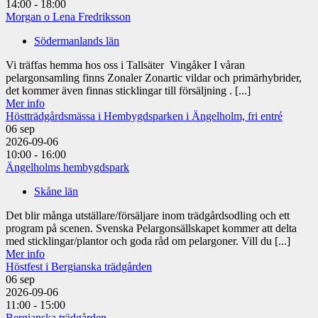
14:00 - 18:00
Morgan o Lena Fredriksson
Södermanlands län
Vi träffas hemma hos oss i Tallsäter Vingåker I våran
pelargonsamling finns Zonaler Zonartic vildar och primärhybrider,
det kommer även finnas sticklingar till försäljning . [...]
Mer info
Höstträdgårdsmässa i Hembygdsparken i Ängelholm, fri entré
06
sep
2026-09-06
10:00 - 16:00
Ängelholms hembygdspark
Skåne län
Det blir många utställare/försäljare inom trädgårdsodling och ett
program på scenen. Svenska Pelargonsällskapet kommer att delta
med sticklingar/plantor och goda råd om pelargoner. Vill du [...]
Mer info
Höstfest i Bergianska trädgården
06
sep
2026-09-06
11:00 - 15:00
Bergianska trädgården