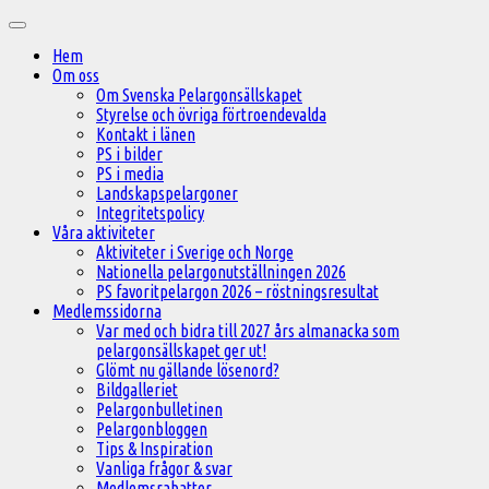
Hoppa
Huvudmeny
till
Hem
innehåll
Om oss
Om Svenska Pelargonsällskapet
Styrelse och övriga förtroendevalda
Kontakt i länen
PS i bilder
PS i media
Landskapspelargoner
Integritetspolicy
Våra aktiviteter
Aktiviteter i Sverige och Norge
Nationella pelargonutställningen 2026
PS favoritpelargon 2026 – röstningsresultat
Medlemssidorna
Var med och bidra till 2027 års almanacka som
pelargonsällskapet ger ut!
Glömt nu gällande lösenord?
Bildgalleriet
Pelargonbulletinen
Pelargonbloggen
Tips & Inspiration
Vanliga frågor & svar
Medlemsrabatter