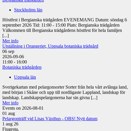
Stockholms län
Höstfest i Bergianska trädgården EVENEMANG Datum: söndag 6
september 2026 Tid: 11:00 - 15:00 Plats: Bergianska trädgården
Välkommen till Bergianska trädgårdens höstfest för hela familjen
[...]
Mer info
Utställning i Orangeriet, Uppsala botaniska trädgård
06
sep
2026-09-06
11:00 - 16:00
Botaniska trädgården
Uppsala län
Sverigekartan med pelargonsorter Sorter från hela vårt avlånga land,
med början i Skåne och upp till nordligaste Lappland, landskap för
landskap. Landskapspelargonerna har sin givna [...]
Mer info
Events on 2026-08-01
01
aug
Pelargonträff vid Lisas Växthus - OBS! Nytt datum
1 aug 26
Fjugesta,