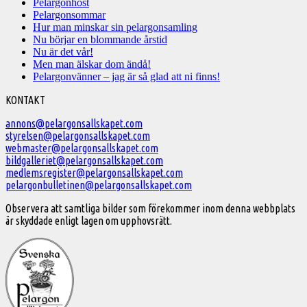
Pelargonhöst
Pelargonsommar
Hur man minskar sin pelargonsamling
Nu börjar en blommande årstid
Nu är det vår!
Men man älskar dom ändå!
Pelargonvänner – jag är så glad att ni finns!
Välkommen
KONTAKT
till
annons@pelargonsallskapet.com
styrelsen@pelargonsallskapet.com
Svenska
webmaster@pelargonsallskapet.com
Pelargonsällskapet
bildgalleriet@pelargonsallskapet.com
medlemsregister@pelargonsallskapet.com
pelargonbulletinen@pelargonsallskapet.com
Observera att samtliga bilder som förekommer inom denna webbplats
är skyddade enligt lagen om upphovsrätt.