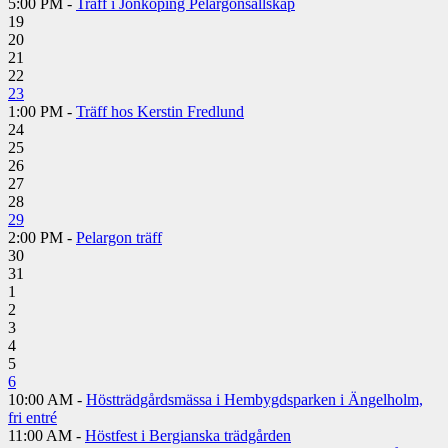
5:00 PM -
Träff i Jönköping Pelargonsällskap
19
20
21
22
23
1:00 PM -
Träff hos Kerstin Fredlund
24
25
26
27
28
29
2:00 PM -
Pelargon träff
30
31
1
2
3
4
5
6
10:00 AM -
Höstträdgårdsmässa i Hembygdsparken i Ängelholm,
fri entré
11:00 AM -
Höstfest i Bergianska trädgården