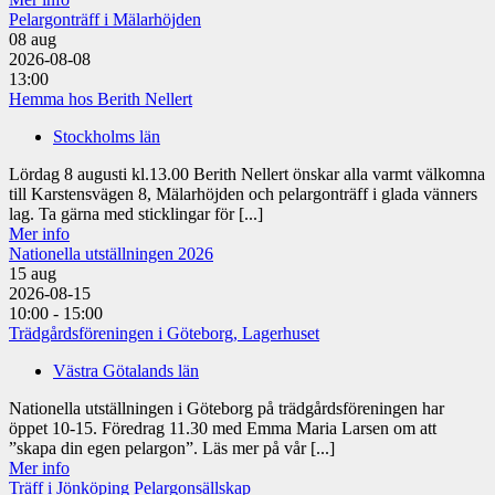
Pelargonträff i Mälarhöjden
08
aug
2026-08-08
13:00
Hemma hos Berith Nellert
Stockholms län
Lördag 8 augusti kl.13.00 Berith Nellert önskar alla varmt välkomna
till Karstensvägen 8, Mälarhöjden och pelargonträff i glada vänners
lag. Ta gärna med sticklingar för [...]
Mer info
Nationella utställningen 2026
15
aug
2026-08-15
10:00 - 15:00
Trädgårdsföreningen i Göteborg, Lagerhuset
Västra Götalands län
Nationella utställningen i Göteborg på trädgårdsföreningen har
öppet 10-15. Föredrag 11.30 med Emma Maria Larsen om att
”skapa din egen pelargon”. Läs mer på vår [...]
Mer info
Träff i Jönköping Pelargonsällskap