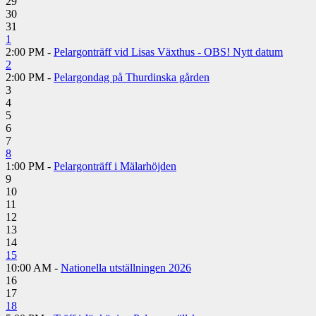
29
30
31
1
2:00 PM -
Pelargonträff vid Lisas Växthus - OBS! Nytt datum
2
2:00 PM -
Pelargondag på Thurdinska gården
3
4
5
6
7
8
1:00 PM -
Pelargonträff i Mälarhöjden
9
10
11
12
13
14
15
10:00 AM -
Nationella utställningen 2026
16
17
18