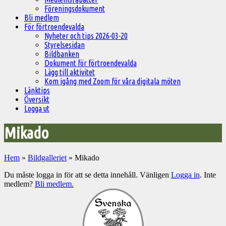
Föreningsdokument
Bli medlem
För förtroendevalda
Nyheter och tips 2026-03-20
Styrelsesidan
Bildbanken
Dokument för förtroendevalda
Lägg till aktivitet
Kom igång med Zoom för våra digitala möten
Länktips
Översikt
Logga ut
Mikado
Hem
»
Bildgalleriet
»
Mikado
Du måste logga in för att se detta innehåll. Vänligen
Logga in
. Inte
medlem?
Bli medlem.
Välkommen
till
Pelargonsällskapets