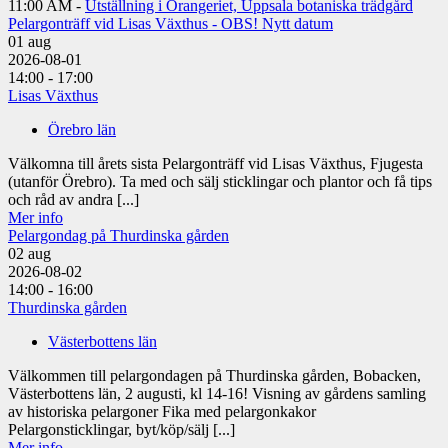
11:00 AM -
Utställning i Orangeriet, Uppsala botaniska trädgård
Pelargonträff vid Lisas Växthus - OBS! Nytt datum
01
aug
2026-08-01
14:00 - 17:00
Lisas Växthus
Örebro län
Välkomna till årets sista Pelargonträff vid Lisas Växthus, Fjugesta
(utanför Örebro). Ta med och sälj sticklingar och plantor och få tips
och råd av andra [...]
Mer info
Pelargondag på Thurdinska gården
02
aug
2026-08-02
14:00 - 16:00
Thurdinska gården
Västerbottens län
Välkommen till pelargondagen på Thurdinska gården, Bobacken,
Västerbottens län, 2 augusti, kl 14-16! Visning av gårdens samling
av historiska pelargoner Fika med pelargonkakor
Pelargonsticklingar, byt/köp/sälj [...]
Mer info