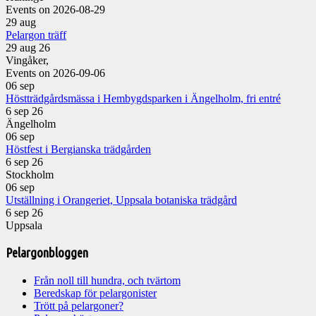
Events on 2026-08-29
29
aug
Pelargon träff
29 aug 26
Vingåker,
Events on 2026-09-06
06
sep
Höstträdgårdsmässa i Hembygdsparken i Ängelholm, fri entré
6 sep 26
Ängelholm
06
sep
Höstfest i Bergianska trädgården
6 sep 26
Stockholm
06
sep
Utställning i Orangeriet, Uppsala botaniska trädgård
6 sep 26
Uppsala
Pelargonbloggen
Från noll till hundra, och tvärtom
Beredskap för pelargonister
Trött på pelargoner?