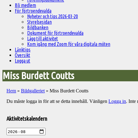
Bli medlem
För förtroendevalda
Nyheter och tips 2026-03-20
Styrelsesidan
Bildbanken
Dokument för förtroendevalda
Lägg till aktivitet
Kom igång med Zoom för våra digitala möten
Länktips
Översikt
Logga ut
Miss Burdett Coutts
Hem
»
Bildgalleriet
»
Miss Burdett Coutts
Du måste logga in för att se detta innehåll. Vänligen
Logga in
. Int
Välkommen
till
Aktivitetskalendern
Pelargonsällskapets
aktiviteter