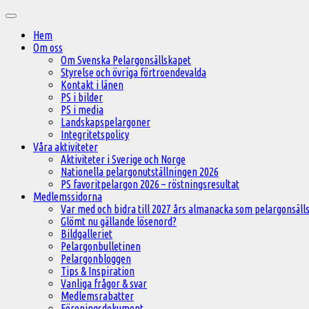
Hoppa
Huvudmeny
till
Hem
innehåll
Om oss
Om Svenska Pelargonsällskapet
Styrelse och övriga förtroendevalda
Kontakt i länen
PS i bilder
PS i media
Landskapspelargoner
Integritetspolicy
Våra aktiviteter
Aktiviteter i Sverige och Norge
Nationella pelargonutställningen 2026
PS favoritpelargon 2026 – röstningsresultat
Medlemssidorna
Var med och bidra till 2027 års almanacka som pelargonsälls
Glömt nu gällande lösenord?
Bildgalleriet
Pelargonbulletinen
Pelargonbloggen
Tips & Inspiration
Vanliga frågor & svar
Medlemsrabatter
Föreningsdokument