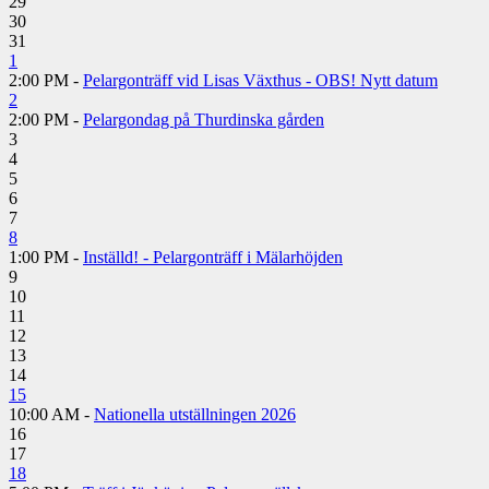
29
30
31
1
2:00 PM -
Pelargonträff vid Lisas Växthus - OBS! Nytt datum
2
2:00 PM -
Pelargondag på Thurdinska gården
3
4
5
6
7
8
1:00 PM -
Inställd! - Pelargonträff i Mälarhöjden
9
10
11
12
13
14
15
10:00 AM -
Nationella utställningen 2026
16
17
18