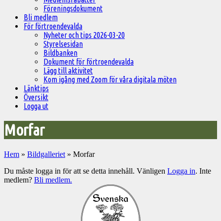
Föreningsdokument
Bli medlem
För förtroendevalda
Nyheter och tips 2026-03-20
Styrelsesidan
Bildbanken
Dokument för förtroendevalda
Lägg till aktivitet
Kom igång med Zoom för våra digitala möten
Länktips
Översikt
Logga ut
Morfar
Hem
»
Bildgalleriet
»
Morfar
Du måste logga in för att se detta innehåll. Vänligen
Logga in
. Inte
medlem?
Bli medlem.
Välkommen
till
Pelargonsällskapets