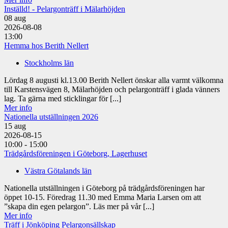
Inställd! - Pelargonträff i Mälarhöjden
08
aug
2026-08-08
13:00
Hemma hos Berith Nellert
Stockholms län
Lördag 8 augusti kl.13.00 Berith Nellert önskar alla varmt välkomna
till Karstensvägen 8, Mälarhöjden och pelargonträff i glada vänners
lag. Ta gärna med sticklingar för [...]
Mer info
Nationella utställningen 2026
15
aug
2026-08-15
10:00 - 15:00
Trädgårdsföreningen i Göteborg, Lagerhuset
Västra Götalands län
Nationella utställningen i Göteborg på trädgårdsföreningen har
öppet 10-15. Föredrag 11.30 med Emma Maria Larsen om att
”skapa din egen pelargon”. Läs mer på vår [...]
Mer info
Träff i Jönköping Pelargonsällskap