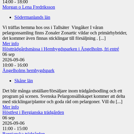
14:00 - 18:00
Morgan o Lena Fredriksson
Södermanlands län
Vi träffas hemma hos oss i Tallsäter Vingåker I våran
pelargonsamling finns Zonaler Zonartic vildar och primärhybrider,
det kommer även finnas sticklingar till försäljning . [...]
Mer info
Höstträdgårdsmässa i Hembygdsparken i Ängelholm, fri entré
06
sep
2026-09-06
10:00 - 16:00
Ängelholms hembygdspark
Skåne län
Det blir många utställare/försäljare inom trädgårdsodling och ett
program på scenen. Svenska Pelargonsällskapet kommer att delta
med sticklingar/plantor och goda råd om pelargoner. Vill du [...]
Mer info
Höstfest i Bergianska trädgården
06
sep
2026-09-06
11:00 - 15:00
Bergianska trädgården