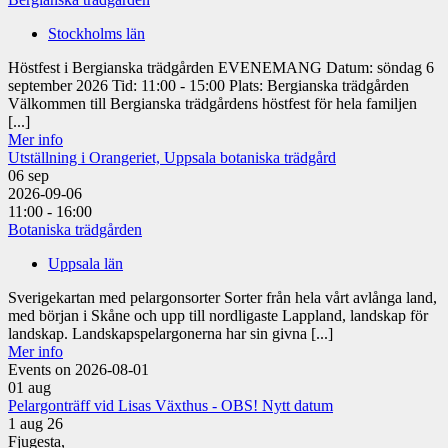
Stockholms län
Höstfest i Bergianska trädgården EVENEMANG Datum: söndag 6
september 2026 Tid: 11:00 - 15:00 Plats: Bergianska trädgården
Välkommen till Bergianska trädgårdens höstfest för hela familjen
[...]
Mer info
Utställning i Orangeriet, Uppsala botaniska trädgård
06
sep
2026-09-06
11:00 - 16:00
Botaniska trädgården
Uppsala län
Sverigekartan med pelargonsorter Sorter från hela vårt avlånga land,
med början i Skåne och upp till nordligaste Lappland, landskap för
landskap. Landskapspelargonerna har sin givna [...]
Mer info
Events on 2026-08-01
01
aug
Pelargonträff vid Lisas Växthus - OBS! Nytt datum
1 aug 26
Fjugesta,