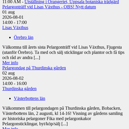
11:00 AM -
Utställning i Orangeriet, Uppsala botaniska trädgård
Pelargonträff vid Lisas Växthus - OBS! Nytt datum
01
aug
2026-08-01
14:00 - 17:00
Lisas Växthus
Örebro län
Välkomna till årets sista Pelargonträff vid Lisas Växthus, Fjugesta
(utanför Örebro). Ta med och sälj sticklingar och plantor och få tips
och råd av andra [...]
Mer info
Pelargondag på Thurdinska gården
02
aug
2026-08-02
14:00 - 16:00
Thurdinska gården
Västerbottens län
Välkommen till pelargondagen på Thurdinska gården, Bobacken,
Västerbottens län, 2 augusti, kl 14-16! Visning av gårdens samling
av historiska pelargoner Fika med pelargonkakor
Pelargonsticklingar, byt/köp/sälj [...]
Mer info