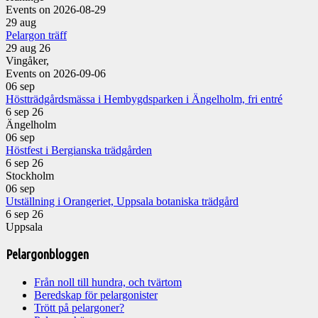
Events on 2026-08-29
29
aug
Pelargon träff
29 aug 26
Vingåker,
Events on 2026-09-06
06
sep
Höstträdgårdsmässa i Hembygdsparken i Ängelholm, fri entré
6 sep 26
Ängelholm
06
sep
Höstfest i Bergianska trädgården
6 sep 26
Stockholm
06
sep
Utställning i Orangeriet, Uppsala botaniska trädgård
6 sep 26
Uppsala
Pelargonbloggen
Från noll till hundra, och tvärtom
Beredskap för pelargonister
Trött på pelargoner?