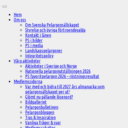
Hoppa
Huvudmeny
till
Hem
innehåll
Om oss
Om Svenska Pelargonsällskapet
Styrelse och övriga förtroendevalda
Kontakt i länen
PS i bilder
PS i media
Landskapspelargoner
Integritetspolicy
Våra aktiviteter
Aktiviteter i Sverige och Norge
Nationella pelargonutställningen 2026
PS favoritpelargon 2026 – röstningsresultat
Medlemssidorna
Var med och bidra till 2027 års almanacka som
pelargonsällskapet ger ut!
Glömt nu gällande lösenord?
Bildgalleriet
Pelargonbulletinen
Pelargonbloggen
Tips & Inspiration
Vanliga frågor & svar
Medlemsrabatter