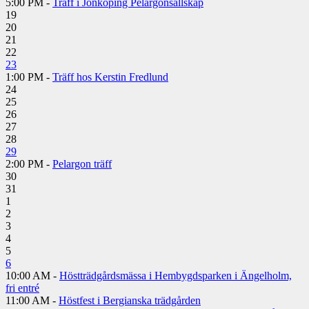
5:00 PM -
Träff i Jönköping Pelargonsällskap
19
20
21
22
23
1:00 PM -
Träff hos Kerstin Fredlund
24
25
26
27
28
29
2:00 PM -
Pelargon träff
30
31
1
2
3
4
5
6
10:00 AM -
Höstträdgårdsmässa i Hembygdsparken i Ängelholm,
fri entré
11:00 AM -
Höstfest i Bergianska trädgården