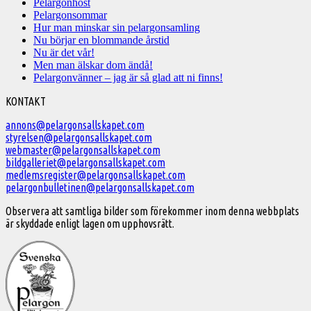
Pelargonhöst
Pelargonsommar
Hur man minskar sin pelargonsamling
Nu börjar en blommande årstid
Nu är det vår!
Men man älskar dom ändå!
Pelargonvänner – jag är så glad att ni finns!
Välkommen
KONTAKT
till
annons@pelargonsallskapet.com
styrelsen@pelargonsallskapet.com
Svenska
webmaster@pelargonsallskapet.com
Pelargonsällskapet
bildgalleriet@pelargonsallskapet.com
medlemsregister@pelargonsallskapet.com
pelargonbulletinen@pelargonsallskapet.com
Observera att samtliga bilder som förekommer inom denna webbplats
är skyddade enligt lagen om upphovsrätt.