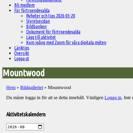
Bli medlem
För förtroendevalda
Nyheter och tips 2026-03-20
Styrelsesidan
Bildbanken
Dokument för förtroendevalda
Lägg till aktivitet
Kom igång med Zoom för våra digitala möten
Länktips
Översikt
Logga ut
Mountwood
Hem
»
Bildgalleriet
»
Mountwood
Du måste logga in för att se detta innehåll. Vänligen
Logga in
. Int
Välkommen
till
Aktivitetskalendern
Pelargonsällskapets
aktiviteter