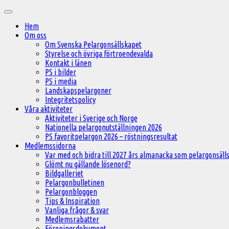
Hoppa
Huvudmeny
till
Hem
innehåll
Om oss
Om Svenska Pelargonsällskapet
Styrelse och övriga förtroendevalda
Kontakt i länen
PS i bilder
PS i media
Landskapspelargoner
Integritetspolicy
Våra aktiviteter
Aktiviteter i Sverige och Norge
Nationella pelargonutställningen 2026
PS favoritpelargon 2026 – röstningsresultat
Medlemssidorna
Var med och bidra till 2027 års almanacka som pelargonsälls
Glömt nu gällande lösenord?
Bildgalleriet
Pelargonbulletinen
Pelargonbloggen
Tips & Inspiration
Vanliga frågor & svar
Medlemsrabatter
Föreningsdokument