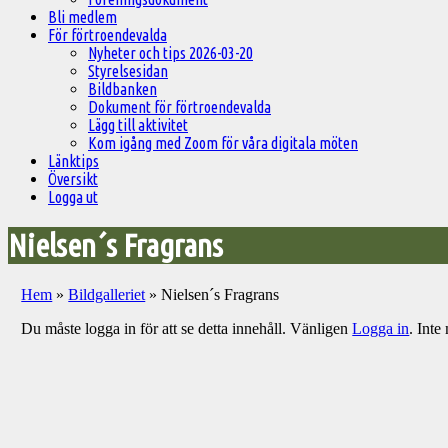
Bli medlem
För förtroendevalda
Nyheter och tips 2026-03-20
Styrelsesidan
Bildbanken
Dokument för förtroendevalda
Lägg till aktivitet
Kom igång med Zoom för våra digitala möten
Länktips
Översikt
Logga ut
Nielsen´s Fragrans
Hem
»
Bildgalleriet
»
Nielsen´s Fragrans
Du måste logga in för att se detta innehåll. Vänligen
Logga in
. Int
Välkommen
till
Pelargonsällskapets
aktiviteter