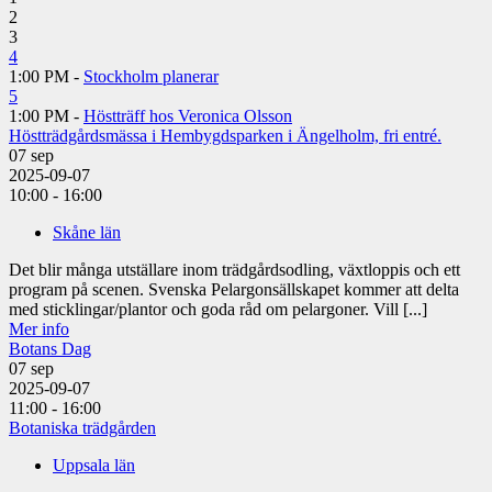
2
3
4
1:00 PM -
Stockholm planerar
5
1:00 PM -
Höstträff hos Veronica Olsson
Höstträdgårdsmässa i Hembygdsparken i Ängelholm, fri entré.
07
sep
2025-09-07
10:00 - 16:00
Skåne län
Det blir många utställare inom trädgårdsodling, växtloppis och ett
program på scenen. Svenska Pelargonsällskapet kommer att delta
med sticklingar/plantor och goda råd om pelargoner. Vill [...]
Mer info
Botans Dag
07
sep
2025-09-07
11:00 - 16:00
Botaniska trädgården
Uppsala län