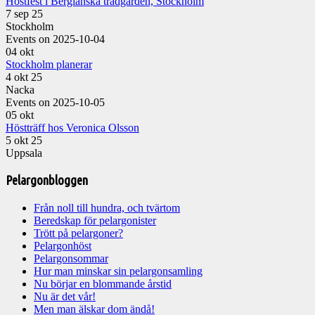
Höstfest i Bergianska trädgården, Stockholm
7 sep 25
Stockholm
Events on 2025-10-04
04
okt
Stockholm planerar
4 okt 25
Nacka
Events on 2025-10-05
05
okt
Höstträff hos Veronica Olsson
5 okt 25
Uppsala
Pelargonbloggen
Från noll till hundra, och tvärtom
Beredskap för pelargonister
Trött på pelargoner?
Pelargonhöst
Pelargonsommar
Hur man minskar sin pelargonsamling
Nu börjar en blommande årstid
Nu är det vår!
Men man älskar dom ändå!