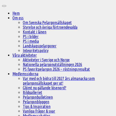
Hoppa
Huvudmeny
till
Hem
innehåll
Om oss
Om Svenska Pelargonsällskapet
Styrelse och övriga förtroendevalda
Kontakt i länen
PS i bilder
PS i media
Landskapspelargoner
Integritetspolicy
Våra aktiviteter
Aktiviteter i Sverige och Norge
Nationella pelargonutställningen 2026
PS favoritpelargon 2026 – röstningsresultat
Medlemssidorna
Var med och bidra till 2027 års almanacka som
pelargonsällskapet ger ut!
Glömt nu gällande lösenord?
Bildgalleriet
Pelargonbulletinen
Pelargonbloggen
Tips & Inspiration
Vanliga frågor & svar
Medlemsrabatter