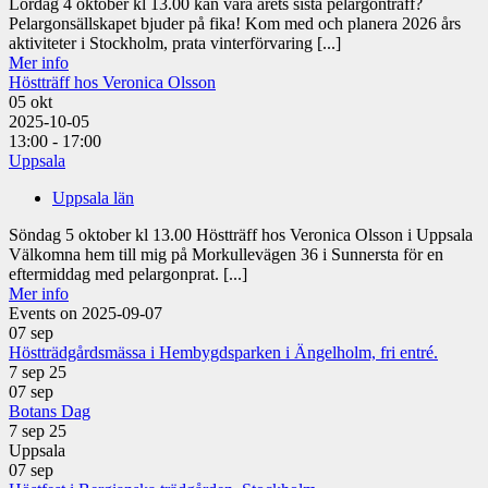
Lördag 4 oktober kl 13.00 kan vara årets sista pelargonträff?
Pelargonsällskapet bjuder på fika! Kom med och planera 2026 års
aktiviteter i Stockholm, prata vinterförvaring [...]
Mer info
Höstträff hos Veronica Olsson
05
okt
2025-10-05
13:00 - 17:00
Uppsala
Uppsala län
Söndag 5 oktober kl 13.00 Höstträff hos Veronica Olsson i Uppsala
Välkomna hem till mig på Morkullevägen 36 i Sunnersta för en
eftermiddag med pelargonprat. [...]
Mer info
Events on 2025-09-07
07
sep
Höstträdgårdsmässa i Hembygdsparken i Ängelholm, fri entré.
7 sep 25
07
sep
Botans Dag
7 sep 25
Uppsala
07
sep