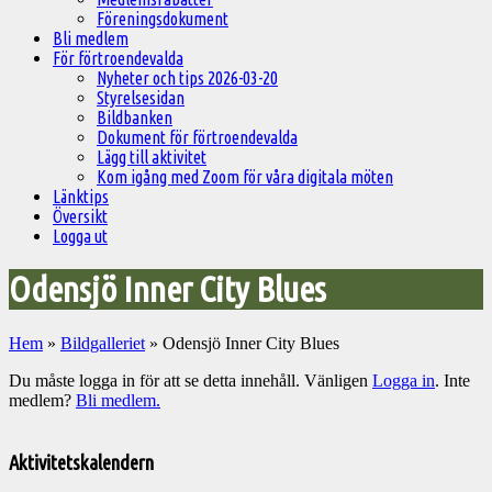
Föreningsdokument
Bli medlem
För förtroendevalda
Nyheter och tips 2026-03-20
Styrelsesidan
Bildbanken
Dokument för förtroendevalda
Lägg till aktivitet
Kom igång med Zoom för våra digitala möten
Länktips
Översikt
Logga ut
Odensjö Inner City Blues
Hem
»
Bildgalleriet
»
Odensjö Inner City Blues
Du måste logga in för att se detta innehåll. Vänligen
Logga in
. Inte
medlem?
Bli medlem.
Välkommen
till
Aktivitetskalendern
Pelargonsällskapets