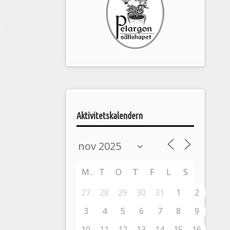
Pelargonsällskapets
aktiviteter
Aktivitetskalendern
M
T
O
T
F
L
S
27
28
29
30
31
1
2
3
4
5
6
7
8
9
10
11
12
13
14
15
16