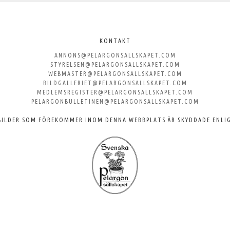
KONTAKT
ANNONS@PELARGONSALLSKAPET.COM
STYRELSEN@PELARGONSALLSKAPET.COM
WEBMASTER@PELARGONSALLSKAPET.COM
BILDGALLERIET@PELARGONSALLSKAPET.COM
MEDLEMSREGISTER@PELARGONSALLSKAPET.COM
PELARGONBULLETINEN@PELARGONSALLSKAPET.COM
BILDER SOM FÖREKOMMER INOM DENNA WEBBPLATS ÄR SKYDDADE ENLI