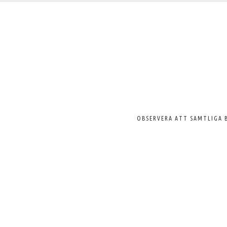
Välkommen
till
Svenska
Pelargonsällskapet
OBSERVERA ATT SAMTLIGA 