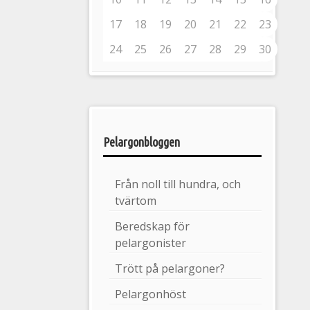
17
18
19
20
21
22
23
24
25
26
27
28
29
30
Pelargonbloggen
Från noll till hundra, och
tvärtom
Beredskap för
pelargonister
Trött på pelargoner?
Pelargonhöst