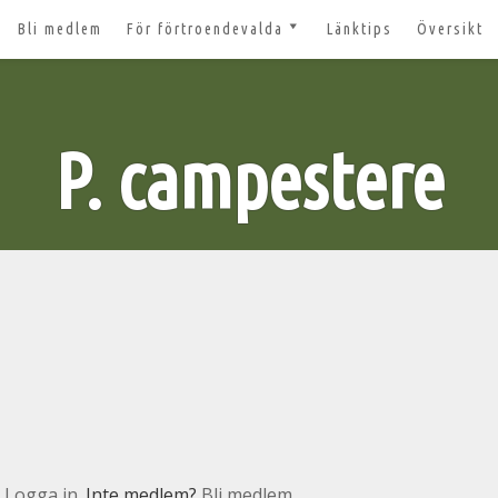
Bli medlem
För förtroendevalda
Länktips
Översikt
till 2027
Nyheter och tips 2026-03-20
m
Styrelsesidan
t ger ut!
P. campestere
Bildbanken
 lösenord?
Dokument för
förtroendevalda
n
Lägg till aktivitet
Kom igång med Zoom för
n
våra digitala möten
svar
nt
n
Logga in
. Inte medlem?
Bli medlem.