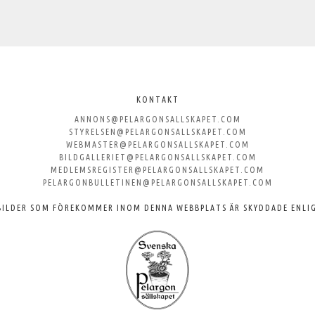
KONTAKT
ANNONS@PELARGONSALLSKAPET.COM
STYRELSEN@PELARGONSALLSKAPET.COM
WEBMASTER@PELARGONSALLSKAPET.COM
BILDGALLERIET@PELARGONSALLSKAPET.COM
MEDLEMSREGISTER@PELARGONSALLSKAPET.COM
PELARGONBULLETINEN@PELARGONSALLSKAPET.COM
BILDER SOM FÖREKOMMER INOM DENNA WEBBPLATS ÄR SKYDDADE ENLI