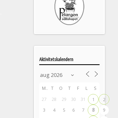
Pelargonsällskapets
aktiviteter
Aktivitetskalendern
M
T
O
T
F
L
S
27
28
29
30
31
1
2
8
3
4
5
6
7
9