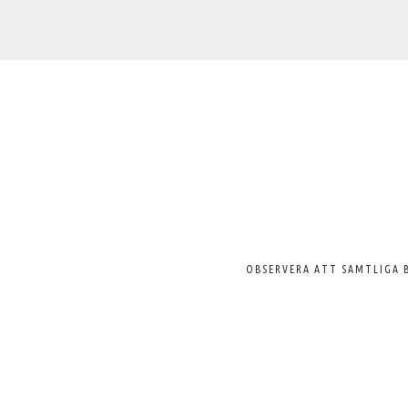
Välkommen
till
Svenska
Pelargonsällskapet
OBSERVERA ATT SAMTLIGA 