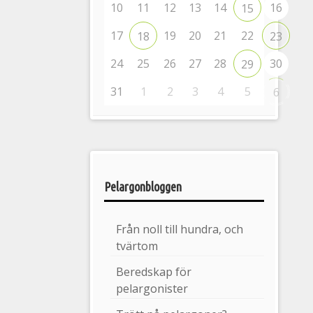
10
11
12
13
14
16
15
17
19
20
21
22
18
23
24
25
26
27
28
30
29
31
1
2
3
4
5
6
Pelargonbloggen
Från noll till hundra, och
tvärtom
Beredskap för
pelargonister