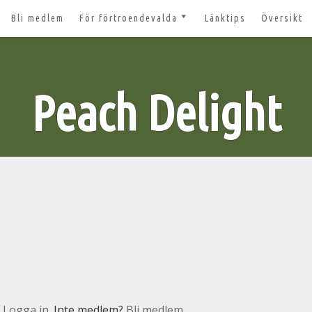
Bli medlem
För förtroendevalda
Länktips
Översikt
till 2027
Nyheter och tips 2026-03-20
m
Styrelsesidan
t ger ut!
Peach Delight
Bildbanken
 lösenord?
Dokument för
förtroendevalda
n
Lägg till aktivitet
Kom igång med Zoom för
n
våra digitala möten
svar
nt
n
Logga in
. Inte medlem?
Bli medlem.