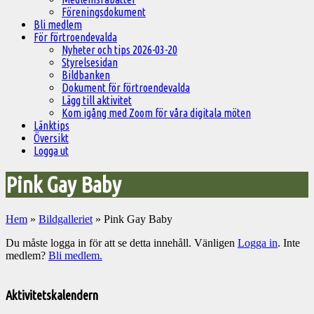
Föreningsdokument
Bli medlem
För förtroendevalda
Nyheter och tips 2026-03-20
Styrelsesidan
Bildbanken
Dokument för förtroendevalda
Lägg till aktivitet
Kom igång med Zoom för våra digitala möten
Länktips
Översikt
Logga ut
Pink Gay Baby
Hem
»
Bildgalleriet
»
Pink Gay Baby
Du måste logga in för att se detta innehåll. Vänligen
Logga in
. Inte
medlem?
Bli medlem.
Välkommen
till
Aktivitetskalendern
Pelargonsällskapets