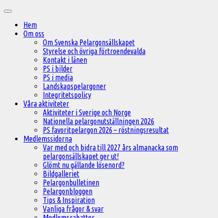
Hoppa
Huvudmeny
till
Hem
innehåll
Om oss
Om Svenska Pelargonsällskapet
Styrelse och övriga förtroendevalda
Kontakt i länen
PS i bilder
PS i media
Landskapspelargoner
Integritetspolicy
Våra aktiviteter
Aktiviteter i Sverige och Norge
Nationella pelargonutställningen 2026
PS favoritpelargon 2026 – röstningsresultat
Medlemssidorna
Var med och bidra till 2027 års almanacka som
pelargonsällskapet ger ut!
Glömt nu gällande lösenord?
Bildgalleriet
Pelargonbulletinen
Pelargonbloggen
Tips & Inspiration
Vanliga frågor & svar
Medlemsrabatter