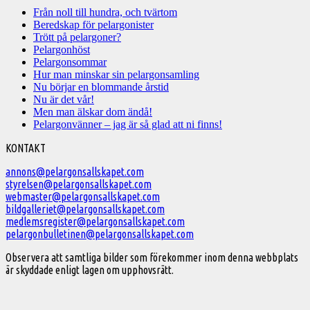
Från noll till hundra, och tvärtom
Beredskap för pelargonister
Trött på pelargoner?
Pelargonhöst
Pelargonsommar
Hur man minskar sin pelargonsamling
Nu börjar en blommande årstid
Nu är det vår!
Men man älskar dom ändå!
Pelargonvänner – jag är så glad att ni finns!
Välkommen
KONTAKT
till
annons@pelargonsallskapet.com
styrelsen@pelargonsallskapet.com
Svenska
webmaster@pelargonsallskapet.com
Pelargonsällskapet
bildgalleriet@pelargonsallskapet.com
medlemsregister@pelargonsallskapet.com
pelargonbulletinen@pelargonsallskapet.com
Observera att samtliga bilder som förekommer inom denna webbplats
är skyddade enligt lagen om upphovsrätt.