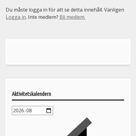
Du måste logga in för att se detta innehåll. Vänligen
Logga in
. Inte medlem?
Bli medlem.
Välkommen
till
Pelargonsällskapets
aktiviteter
Aktivitetskalendern