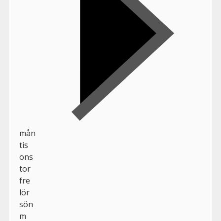
mån
tis
ons
tor
fre
lör
sön
m