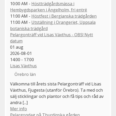
10:00 AM -
Höstträdgårdsmässa i
Hembygdsparken i Ängelholm, fri entré
11:00 AM -
Höstfest i Bergianska trädgården
11:00 AM -
Utställning i Orangeriet, Uppsala
botaniska trädgård
Pelargonträff vid Lisas Växthus - OBS! Nytt
datum
01
aug
2026-08-01
14:00 - 17:00
Lisas Växthus
Örebro län
Välkomna till årets sista Pelargonträff vid Lisas
Växthus, Fjugesta (utanför Örebro). Ta med och
sälj sticklingar och plantor och få tips och råd av
andra [...]
Mer info
Pelargondag på Thurdinska gården