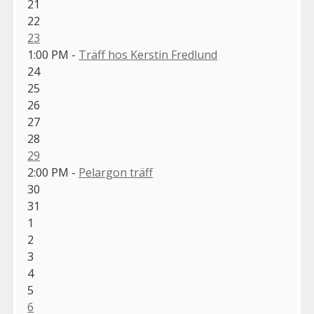
21
22
23
1:00 PM -
Träff hos Kerstin Fredlund
24
25
26
27
28
29
2:00 PM -
Pelargon träff
30
31
1
2
3
4
5
6