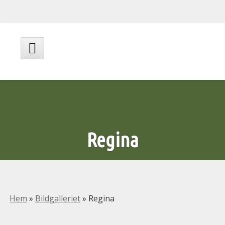
Hoppa
till
innehåll
Huvudmeny
Regina
Hem
»
Bildgalleriet
»
Regina