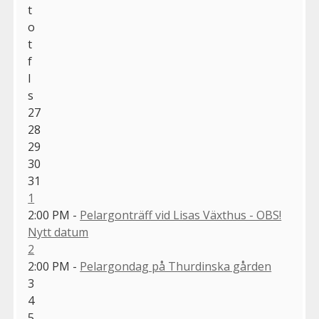
t
o
t
f
l
s
27
28
29
30
31
1
2:00 PM -
Pelargonträff vid Lisas Växthus - OBS!
Nytt datum
2
2:00 PM -
Pelargondag på Thurdinska gården
3
4
5