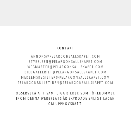
Välkommen
till
KONTAKT
ANNONS@PELARGONSALLSKAPET.COM
Svenska
STYRELSEN@PELARGONSALLSKAPET.COM
WEBMASTER@PELARGONSALLSKAPET.COM
Pelargonsällskapet
BILDGALLERIET@PELARGONSALLSKAPET.COM
MEDLEMSREGISTER@PELARGONSALLSKAPET.COM
PELARGONBULLETINEN@PELARGONSALLSKAPET.COM
OBSERVERA ATT SAMTLIGA BILDER SOM FÖREKOMMER
INOM DENNA WEBBPLATS ÄR SKYDDADE ENLIGT LAGEN
OM UPPHOVSRÄTT.