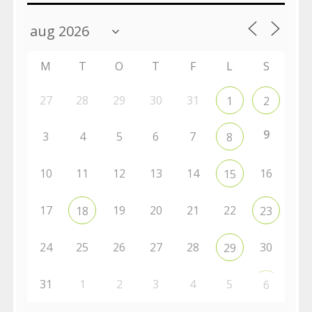
M
T
O
T
F
L
S
27
28
29
30
31
1
2
9
3
4
5
6
7
8
10
11
12
13
14
16
15
17
19
20
21
22
18
23
24
25
26
27
28
30
29
31
1
2
3
4
5
6