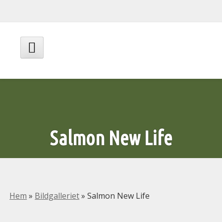
Hoppa
till
innehåll
Huvudmeny
Salmon New Life
Hem
»
Bildgalleriet
»
Salmon New Life