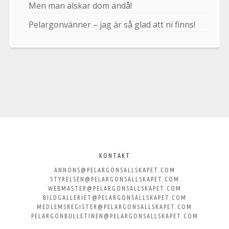
Men man älskar dom ändå!
Pelargonvänner – jag är så glad att ni finns!
Välkommen
till
KONTAKT
ANNONS@PELARGONSALLSKAPET.COM
Svenska
STYRELSEN@PELARGONSALLSKAPET.COM
WEBMASTER@PELARGONSALLSKAPET.COM
Pelargonsällskapet
BILDGALLERIET@PELARGONSALLSKAPET.COM
MEDLEMSREGISTER@PELARGONSALLSKAPET.COM
PELARGONBULLETINEN@PELARGONSALLSKAPET.COM