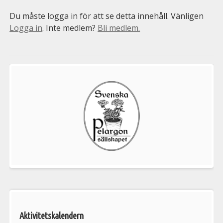
Du måste logga in för att se detta innehåll. Vänligen
Logga in
. Inte medlem?
Bli medlem.
Välkommen
till
Pelargonsällskapets
aktiviteter
Aktivitetskalendern