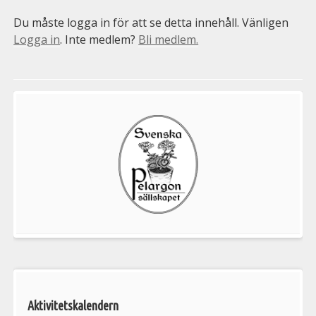
Du måste logga in för att se detta innehåll. Vänligen
Logga in
. Inte medlem?
Bli medlem.
Välkommen
till
Pelargonsällskapets
aktiviteter
Aktivitetskalendern