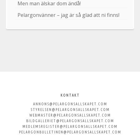
Men man älskar dom ändå!
Pelargonvänner – jag är så glad att ni finns!
Välkommen
till
KONTAKT
ANNONS@PELARGONSALLSKAPET.COM
Svenska
STYRELSEN@PELARGONSALLSKAPET.COM
WEBMASTER@PELARGONSALLSKAPET.COM
Pelargonsällskapet
BILDGALLERIET@PELARGONSALLSKAPET.COM
MEDLEMSREGISTER@PELARGONSALLSKAPET.COM
PELARGONBULLETINEN@PELARGONSALLSKAPET.COM