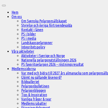
Hoppa
Huvudmeny
till
Hem
innehåll
Om oss
Om Svenska Pelargonsällskapet
Styrelse och övriga förtroendevalda
Kontakt i länen
PS i bilder
PS i media
Landskapspelargoner
Integritetspolicy
Våra aktiviteter
Aktiviteter i Sverige och Norge
Nationella pelargonutställningen 2026
PS favoritpelargon 2026 – röstningsresultat
Medlemssidorna
Var med och bidra till 2027 års almanacka som pelargonsälls
Glömt nu gällande lösenord?
Bildgalleriet
Pelargonbulletinen
Pelargonbloggen
Tips & Inspiration
Vanliga frågor & svar
Medlemsrabatter
Föreningsdokument