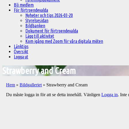
Bli medlem
För förtroendevalda
Nyheter och tips 2026-03-20
Styrelsesidan
Bildbanken
Dokument för förtroendevalda
Lägg till aktivitet
Kom igång med Zoom för våra digitala möten
Länktips
Översikt
Logga ut
Strawberry and Cream
Hem
»
Bildgalleriet
»
Strawberry and Cream
Du måste logga in för att se detta innehåll. Vänligen
Logga in
. Int
Välkommen
till
Pelargonsällskapets
aktiviteter