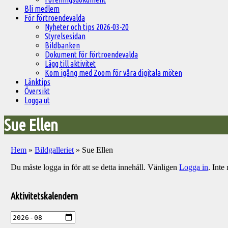
Bli medlem
För förtroendevalda
Nyheter och tips 2026-03-20
Styrelsesidan
Bildbanken
Dokument för förtroendevalda
Lägg till aktivitet
Kom igång med Zoom för våra digitala möten
Länktips
Översikt
Logga ut
Sue Ellen
Hem
»
Bildgalleriet
»
Sue Ellen
Du måste logga in för att se detta innehåll. Vänligen
Logga in
. Int
Välkommen
till
Aktivitetskalendern
Pelargonsällskapets
aktiviteter