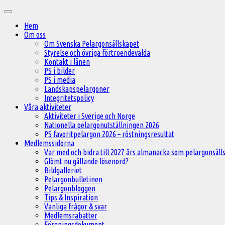
Hoppa
Huvudmeny
till
Hem
innehåll
Om oss
Om Svenska Pelargonsällskapet
Styrelse och övriga förtroendevalda
Kontakt i länen
PS i bilder
PS i media
Landskapspelargoner
Integritetspolicy
Våra aktiviteter
Aktiviteter i Sverige och Norge
Nationella pelargonutställningen 2026
PS favoritpelargon 2026 – röstningsresultat
Medlemssidorna
Var med och bidra till 2027 års almanacka som pelargonsälls
Glömt nu gällande lösenord?
Bildgalleriet
Pelargonbulletinen
Pelargonbloggen
Tips & Inspiration
Vanliga frågor & svar
Medlemsrabatter
Föreningsdokument