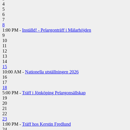
4
5
6
7
8
1:00 PM -
Inställd! - Pelargonträff i Mälarhöjden
9
10
11
12
13
14
15
10:00 AM -
Nationella utställningen 2026
16
17
18
5:00 PM -
Träff i Jönköping Pelargonsällskap
19
20
21
22
23
1:00 PM -
Träff hos Kerstin Fredlund
24