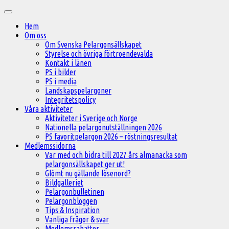
Hoppa
Huvudmeny
till
Hem
innehåll
Om oss
Om Svenska Pelargonsällskapet
Styrelse och övriga förtroendevalda
Kontakt i länen
PS i bilder
PS i media
Landskapspelargoner
Integritetspolicy
Våra aktiviteter
Aktiviteter i Sverige och Norge
Nationella pelargonutställningen 2026
PS favoritpelargon 2026 – röstningsresultat
Medlemssidorna
Var med och bidra till 2027 års almanacka som
pelargonsällskapet ger ut!
Glömt nu gällande lösenord?
Bildgalleriet
Pelargonbulletinen
Pelargonbloggen
Tips & Inspiration
Vanliga frågor & svar
Medlemsrabatter