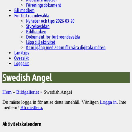
Föreningsdokument
Bli medlem
För förtroendevalda
Nyheter och tips 2026-03-20
Styrelsesidan
Bildbanken
Dokument för förtroendevalda
Lägg till aktivitet
Kom igång med Zoom för våra digitala möten
Länktips
Översikt
Logga ut
Swedish Angel
Hem
»
Bildgalleriet
»
Swedish Angel
Du måste logga in för att se detta innehåll. Vänligen
Logga in
. Inte
medlem?
Bli medlem.
Välkommen
till
Aktivitetskalendern
Pelargonsällskapets