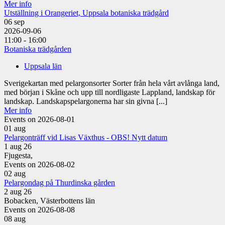
Mer info
Utställning i Orangeriet, Uppsala botaniska trädgård
06
sep
2026-09-06
11:00 - 16:00
Botaniska trädgården
Uppsala län
Sverigekartan med pelargonsorter Sorter från hela vårt avlånga land,
med början i Skåne och upp till nordligaste Lappland, landskap för
landskap. Landskapspelargonerna har sin givna [...]
Mer info
Events on 2026-08-01
01
aug
Pelargonträff vid Lisas Växthus - OBS! Nytt datum
1 aug 26
Fjugesta,
Events on 2026-08-02
02
aug
Pelargondag på Thurdinska gården
2 aug 26
Bobacken, Västerbottens län
Events on 2026-08-08
08
aug