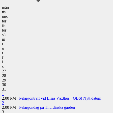
mån
tis
ons
tor
fre
lör
sön
m
t
o
t
f
l
s
27
28
29
30
31
1
2:00 PM -
Pelargonträff vid Lisas Växthus - OBS! Nytt datum
2
2:00 PM -
Pelargondag på Thurdinska gården
3