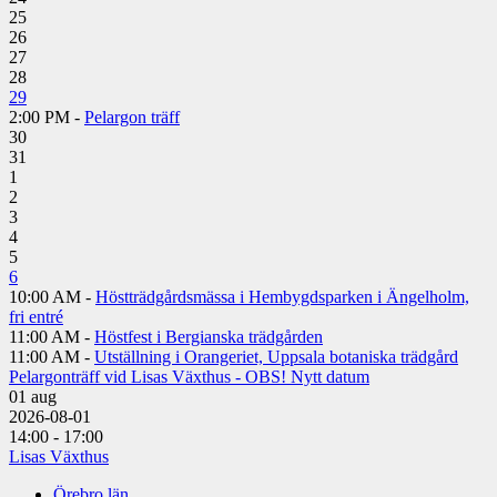
25
26
27
28
29
2:00 PM -
Pelargon träff
30
31
1
2
3
4
5
6
10:00 AM -
Höstträdgårdsmässa i Hembygdsparken i Ängelholm,
fri entré
11:00 AM -
Höstfest i Bergianska trädgården
11:00 AM -
Utställning i Orangeriet, Uppsala botaniska trädgård
Pelargonträff vid Lisas Växthus - OBS! Nytt datum
01
aug
2026-08-01
14:00 - 17:00
Lisas Växthus
Örebro län