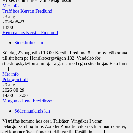
Vi ses hemma hos Marie Magnusson
Mer info
Träff hos Kerstin Fredlund
23
aug
2026-08-23
13:00
Hemma hos Kerstin Fredlund
Stockholms län
Söndag 23 augusti kl.13.00 Kerstin Fredlund önskar oss välkomna
till sitt hem på Henriksbergsvägen 132, Vendelsö för
sticklingsbyte/försäljning. Ta gärna med egna sticklingar. Fika finns
[...]
Mer info
Pelargon träff
29
aug
2026-08-29
14:00 - 18:00
Morgan o Lena Fredriksson
Södermanlands län
Vi träffas hemma hos oss i Tallsäter Vingåker I våran
pelargonsamling finns Zonaler Zonartic vildar och primärhybrider,
det kommer även finnas sticklingar till försäljning . [...]