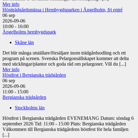
Mer info
Höstträdgårdsmässa i Hembygdsparken i Ängelholm, fri entré
06
sep
2026-09-06
10:00 - 16:00
Ängelholms hembygdspark
Skåne län
Det blir många utställare/försäljare inom trädgårdsodling och ett
program på scenen. Svenska Pelargonsällskapet kommer att delta
med sticklingar/plantor och goda råd om pelargoner. Vill du [...]
Mer info
Höstfest i Bergianska trädgården
06
sep
2026-09-06
11:00 - 15:00
Bergianska trädgården
Stockholms län
Höstfest i Bergianska trädgården EVENEMANG Datum: söndag 6
september 2026 Tid: 11:00 - 15:00 Plats: Bergianska trädgården
Välkommen till Bergianska trädgårdens höstfest för hela familjen
[...]