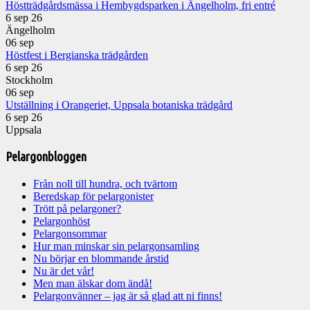
Höstträdgårdsmässa i Hembygdsparken i Ängelholm, fri entré
6 sep 26
Ängelholm
06
sep
Höstfest i Bergianska trädgården
6 sep 26
Stockholm
06
sep
Utställning i Orangeriet, Uppsala botaniska trädgård
6 sep 26
Uppsala
Pelargonbloggen
Från noll till hundra, och tvärtom
Beredskap för pelargonister
Trött på pelargoner?
Pelargonhöst
Pelargonsommar
Hur man minskar sin pelargonsamling
Nu börjar en blommande årstid
Nu är det vår!
Men man älskar dom ändå!
Pelargonvänner – jag är så glad att ni finns!