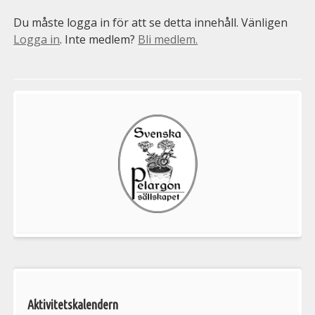
Du måste logga in för att se detta innehåll. Vänligen
Logga in
. Inte medlem?
Bli medlem.
Välkommen
till
Pelargonsällskapets
aktiviteter
Aktivitetskalendern