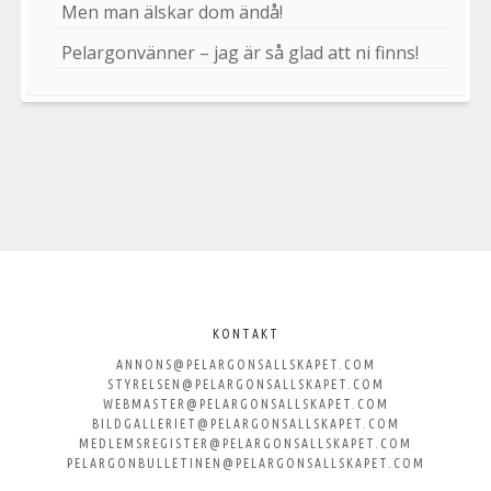
Men man älskar dom ändå!
Pelargonvänner – jag är så glad att ni finns!
Välkommen
till
KONTAKT
ANNONS@PELARGONSALLSKAPET.COM
Svenska
STYRELSEN@PELARGONSALLSKAPET.COM
WEBMASTER@PELARGONSALLSKAPET.COM
Pelargonsällskapet
BILDGALLERIET@PELARGONSALLSKAPET.COM
MEDLEMSREGISTER@PELARGONSALLSKAPET.COM
PELARGONBULLETINEN@PELARGONSALLSKAPET.COM