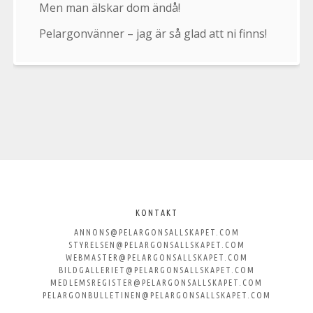
Men man älskar dom ändå!
Pelargonvänner – jag är så glad att ni finns!
Välkommen
till
KONTAKT
ANNONS@PELARGONSALLSKAPET.COM
Svenska
STYRELSEN@PELARGONSALLSKAPET.COM
WEBMASTER@PELARGONSALLSKAPET.COM
Pelargonsällskapet
BILDGALLERIET@PELARGONSALLSKAPET.COM
MEDLEMSREGISTER@PELARGONSALLSKAPET.COM
PELARGONBULLETINEN@PELARGONSALLSKAPET.COM