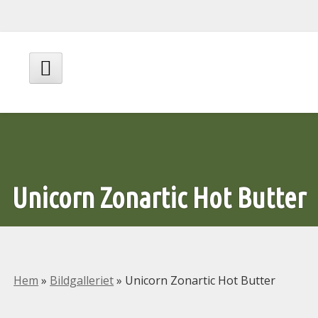
Hoppa
till
innehåll
Huvudmeny
Unicorn Zonartic Hot Butter
Hem
»
Bildgalleriet
»
Unicorn Zonartic Hot Butter