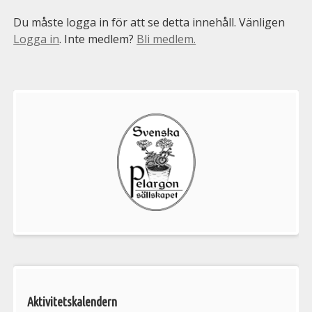
Du måste logga in för att se detta innehåll. Vänligen
Logga in
. Inte medlem?
Bli medlem.
Välkommen
till
Pelargonsällskapets
aktiviteter
Aktivitetskalendern