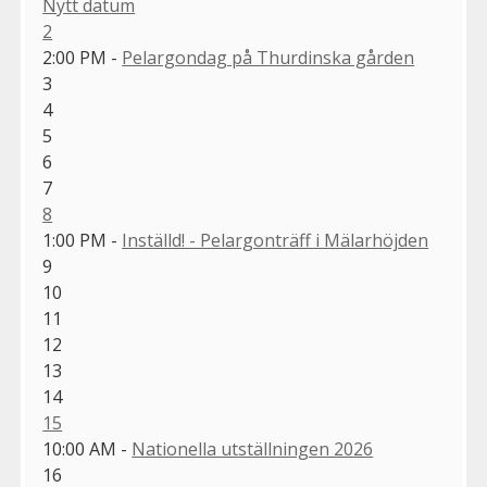
Nytt datum
2
2:00 PM -
Pelargondag på Thurdinska gården
3
4
5
6
7
8
1:00 PM -
Inställd! - Pelargonträff i Mälarhöjden
9
10
11
12
13
14
15
10:00 AM -
Nationella utställningen 2026
16