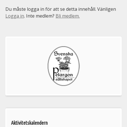
Du måste logga in för att se detta innehåll. Vänligen
Logga in
. Inte medlem?
Bli medlem.
Välkommen
till
Pelargonsällskapets
aktiviteter
Aktivitetskalendern