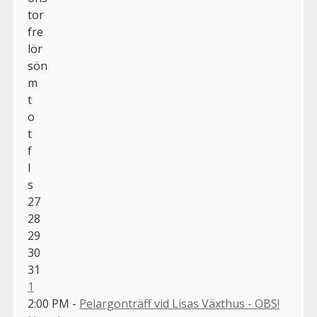
tor
fre
lör
sön
m
t
o
t
f
l
s
27
28
29
30
31
1
2:00 PM -
Pelargonträff vid Lisas Växthus - OBS!