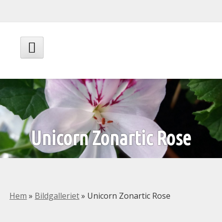
Hoppa
till
innehåll
Huvudmeny
Unicorn Zonartic Rose
Hem
»
Bildgalleriet
»
Unicorn Zonartic Rose