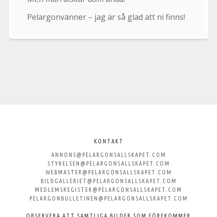
Pelargonvänner – jag är så glad att ni finns!
Välkommen
till
KONTAKT
ANNONS@PELARGONSALLSKAPET.COM
Svenska
STYRELSEN@PELARGONSALLSKAPET.COM
WEBMASTER@PELARGONSALLSKAPET.COM
Pelargonsällskapet
BILDGALLERIET@PELARGONSALLSKAPET.COM
MEDLEMSREGISTER@PELARGONSALLSKAPET.COM
PELARGONBULLETINEN@PELARGONSALLSKAPET.COM
OBSERVERA ATT SAMTLIGA BILDER SOM FÖREKOMMER