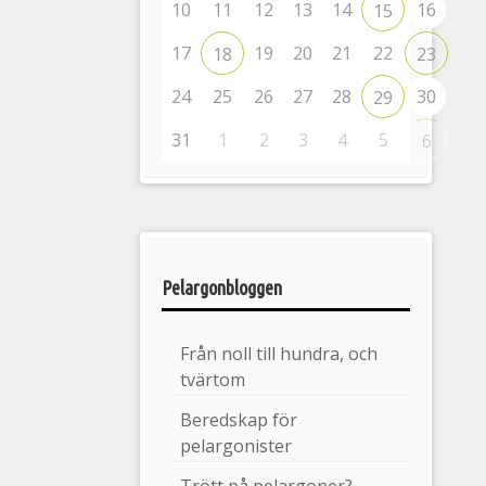
10
11
12
13
14
16
15
17
19
20
21
22
18
23
24
25
26
27
28
30
29
31
1
2
3
4
5
6
Pelargonbloggen
Från noll till hundra, och
tvärtom
Beredskap för
pelargonister