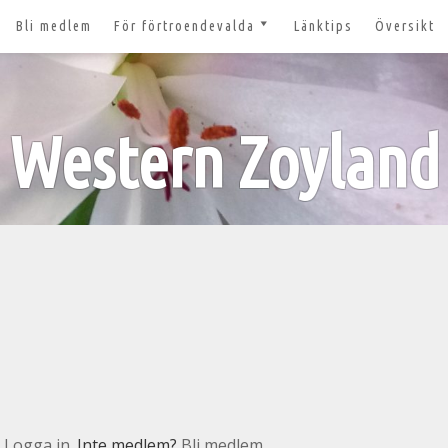
Bli medlem
För förtroendevalda
Länktips
Översikt
till 2027
Nyheter och tips 2026-03-20
m
Styrelsesidan
t ger ut!
Western Zoyland
Bildbanken
 lösenord?
Dokument för
förtroendevalda
n
Lägg till aktivitet
Kom igång med Zoom för
n
våra digitala möten
svar
nt
n
Logga in
. Inte medlem?
Bli medlem.