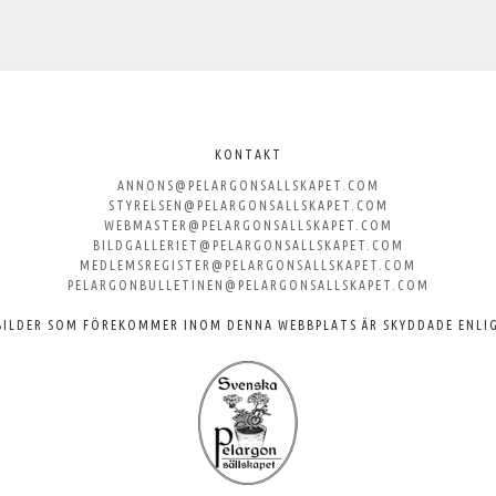
KONTAKT
ANNONS@PELARGONSALLSKAPET.COM
STYRELSEN@PELARGONSALLSKAPET.COM
WEBMASTER@PELARGONSALLSKAPET.COM
BILDGALLERIET@PELARGONSALLSKAPET.COM
MEDLEMSREGISTER@PELARGONSALLSKAPET.COM
PELARGONBULLETINEN@PELARGONSALLSKAPET.COM
BILDER SOM FÖREKOMMER INOM DENNA WEBBPLATS ÄR SKYDDADE ENLI