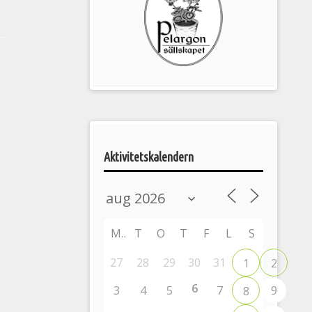
Pelargonsällskapets
aktiviteter
Aktivitetskalendern
M
T
O
T
F
L
S
27
28
29
30
31
1
2
6
3
4
5
7
9
8