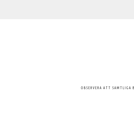
Välkommen
till
Svenska
Pelargonsällskapet
OBSERVERA ATT SAMTLIGA 