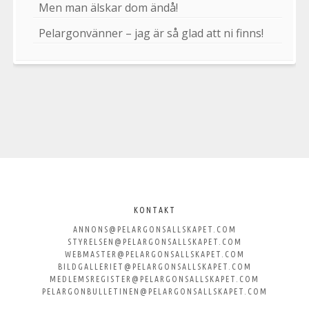
Men man älskar dom ändå!
Pelargonvänner – jag är så glad att ni finns!
Välkommen
till
KONTAKT
ANNONS@PELARGONSALLSKAPET.COM
Svenska
STYRELSEN@PELARGONSALLSKAPET.COM
WEBMASTER@PELARGONSALLSKAPET.COM
Pelargonsällskapet
BILDGALLERIET@PELARGONSALLSKAPET.COM
MEDLEMSREGISTER@PELARGONSALLSKAPET.COM
PELARGONBULLETINEN@PELARGONSALLSKAPET.COM