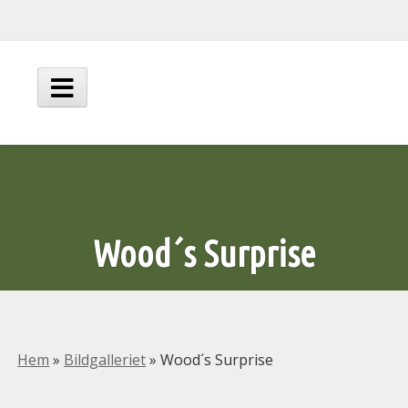
Hoppa
till
innehåll
Huvudmeny
Wood´s Surprise
Hem
»
Bildgalleriet
»
Wood´s Surprise