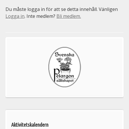
Du måste logga in för att se detta innehåll. Vänligen
Logga in
. Inte medlem?
Bli medlem.
Välkommen
till
Pelargonsällskapets
aktiviteter
Aktivitetskalendern