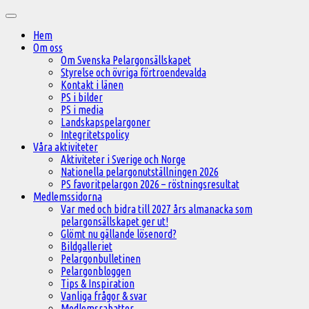
Hoppa
Huvudmeny
till
Hem
innehåll
Om oss
Om Svenska Pelargonsällskapet
Styrelse och övriga förtroendevalda
Kontakt i länen
PS i bilder
PS i media
Landskapspelargoner
Integritetspolicy
Våra aktiviteter
Aktiviteter i Sverige och Norge
Nationella pelargonutställningen 2026
PS favoritpelargon 2026 – röstningsresultat
Medlemssidorna
Var med och bidra till 2027 års almanacka som
pelargonsällskapet ger ut!
Glömt nu gällande lösenord?
Bildgalleriet
Pelargonbulletinen
Pelargonbloggen
Tips & Inspiration
Vanliga frågor & svar
Medlemsrabatter