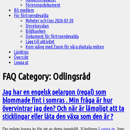
Föreningsdokument
Bli medlem
För förtroendevalda
Nyheter och tips 2026-03-20
Styrelsesidan
Bildbanken
Dokument för förtroendevalda
Lägg till aktivitet
Kom igång med Zoom för våra digitala möten
Länktips
Översikt
Logga ut
FAQ Category:
Odlingsråd
Jag har en engelsk pelargon (regal) som
blommade fint i somras . Min fråga är hur
övervintrar jag den? Och när är lämpligt att ta
sticklingar eller låta den växa som den är ?
Du måste logga in för att se detta innehåll. Vänligen
Logga in
. Inte