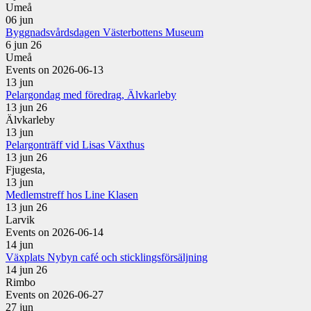
Umeå
06
jun
Byggnadsvårdsdagen Västerbottens Museum
6 jun 26
Umeå
Events on 2026-06-13
13
jun
Pelargondag med föredrag, Älvkarleby
13 jun 26
Älvkarleby
13
jun
Pelargonträff vid Lisas Växthus
13 jun 26
Fjugesta,
13
jun
Medlemstreff hos Line Klasen
13 jun 26
Larvik
Events on 2026-06-14
14
jun
Växplats Nybyn café och sticklingsförsäljning
14 jun 26
Rimbo
Events on 2026-06-27
27
jun