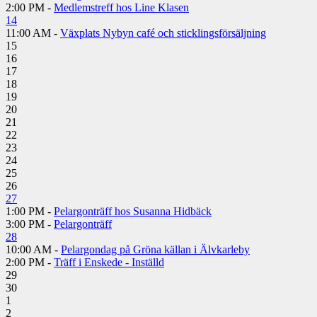
2:00 PM -
Medlemstreff hos Line Klasen
14
11:00 AM -
Växplats Nybyn café och sticklingsförsäljning
15
16
17
18
19
20
21
22
23
24
25
26
27
1:00 PM -
Pelargonträff hos Susanna Hidbäck
3:00 PM -
Pelargonträff
28
10:00 AM -
Pelargondag på Gröna källan i Älvkarleby
2:00 PM -
Träff i Enskede - Inställd
29
30
1
2