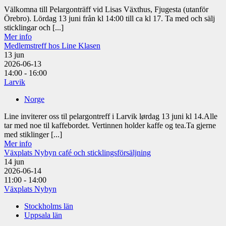
Välkomna till Pelargonträff vid Lisas Växthus, Fjugesta (utanför
Örebro). Lördag 13 juni från kl 14:00 till ca kl 17. Ta med och sälj
sticklingar och [...]
Mer info
Medlemstreff hos Line Klasen
13
jun
2026-06-13
14:00 - 16:00
Larvik
Norge
Line inviterer oss til pelargontreff i Larvik lørdag 13 juni kl 14.Alle
tar med noe til kaffebordet. Vertinnen holder kaffe og tea.Ta gjerne
med stiklinger [...]
Mer info
Växplats Nybyn café och sticklingsförsäljning
14
jun
2026-06-14
11:00 - 14:00
Växplats Nybyn
Stockholms län
Uppsala län