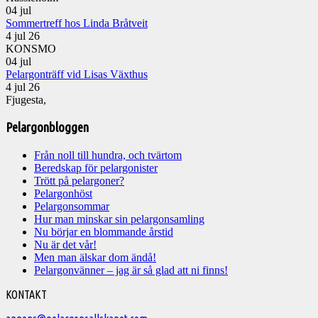
04
jul
Sommertreff hos Linda Bråtveit
4 jul 26
KONSMO
04
jul
Pelargonträff vid Lisas Växthus
4 jul 26
Fjugesta,
Pelargonbloggen
Från noll till hundra, och tvärtom
Beredskap för pelargonister
Trött på pelargoner?
Pelargonhöst
Pelargonsommar
Hur man minskar sin pelargonsamling
Nu börjar en blommande årstid
Nu är det vår!
Men man älskar dom ändå!
Pelargonvänner – jag är så glad att ni finns!
Välkommen
KONTAKT
till