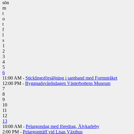
sön
m
t
o
t
f
l
s
1
2
3
4
5
6
11:00 AM -
Sticklingsförsäljning i samband med Formstråket
12:00 PM -
Byggnadsvårdsdagen Västerbottens Museum
7
8
9
10
11
12
13
10:00 AM -
Pelargondag med föredrag, Älvkarleby
2:00 PM -
Pelargonträff vid Lisas Växthus